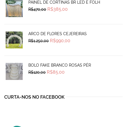
PAINEL DE CORTINAS BR LED E FOLH
Original
Current
R$
385,00
R$
470,00
price
price
was:
is:
R$470,00.
R$385,00.
ARCO DE FLORES CEJEREIRAS
Original
Current
R$
990,00
R$
1.250,00
price
price
was:
is:
R$1.250,00.
R$990,00.
BOLO FAKE BRANCO ROSAS PÉR
Original
Current
R$
85,00
R$
120,00
price
price
was:
is:
R$120,00.
R$85,00.
CURTA-NOS NO FACEBOOK