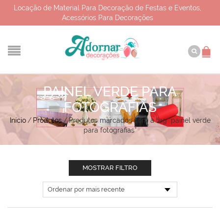
Locação de Material Para Decoração de Festas e Eventos,
Acessórios Para Decorações
PAINEL VERDE PARA
FOTOGRAFIAS
Início
/
Produtos
/
Produtos marcados com a tag “painel verde
para fotografias”
MOSTRAR FILTRO