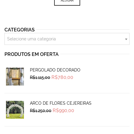
ALUGAR
CATEGORIAS
Selecione uma categoria
PRODUTOS EM OFERTA
PERGOLADO DECORADO
Original
Current
R$
780,00
R$
1.115,00
price
price
was:
is:
R$1.115,00.
R$780,00.
ARCO DE FLORES CEJEREIRAS
Original
Current
R$
990,00
R$
1.250,00
price
price
was:
is:
R$1.250,00.
R$990,00.