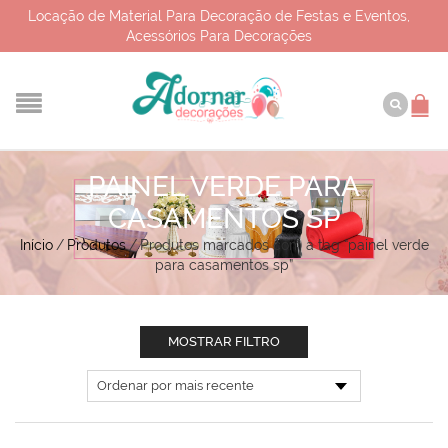
Locação de Material Para Decoração de Festas e Eventos,
Acessórios Para Decorações
PAINEL VERDE PARA
CASAMENTOS SP
Início
/
Produtos
/
Produtos marcados com a tag “painel verde
para casamentos sp”
MOSTRAR FILTRO