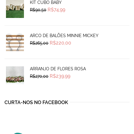
KIT CUBO BABY
Original
Current
R$
74,99
R$
90,50
price
price
was:
is:
R$90,50.
R$74,99.
ARCO DE BALÕES MINNIE MICKEY
Original
Current
R$
220,00
R$
265,00
price
price
was:
is:
R$265,00.
R$220,00.
ARRANJO DE FLORES ROSA
Original
Current
R$
239,99
R$
270,00
price
price
was:
is:
R$270,00.
R$239,99.
CURTA-NOS NO FACEBOOK