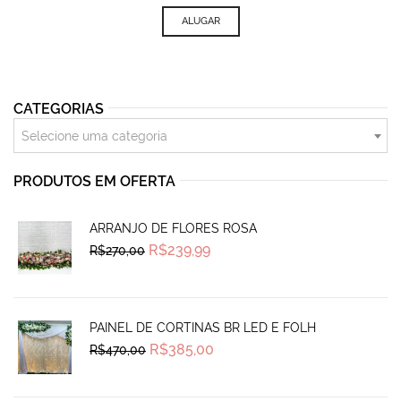
ALUGAR
CATEGORIAS
Selecione uma categoria
PRODUTOS EM OFERTA
ARRANJO DE FLORES ROSA
Original
Current
R$
239,99
R$
270,00
price
price
was:
is:
R$270,00.
R$239,99.
PAINEL DE CORTINAS BR LED E FOLH
Original
Current
R$
385,00
R$
470,00
price
price
was:
is:
R$470,00.
R$385,00.