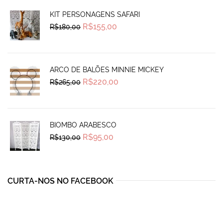
KIT PERSONAGENS SAFARI
Original
Current
R$
155,00
R$
180,00
price
price
was:
is:
R$180,00.
R$155,00.
ARCO DE BALÕES MINNIE MICKEY
Original
Current
R$
220,00
R$
265,00
price
price
was:
is:
R$265,00.
R$220,00.
BIOMBO ARABESCO
Original
Current
R$
95,00
R$
130,00
price
price
was:
is:
R$130,00.
R$95,00.
CURTA-NOS NO FACEBOOK