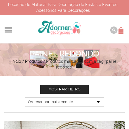
Locação de Material Para Decoração de Festas e Eventos,
Acessórios Para Decorações
PAINEL REDONDO
Início
/
Produtos
/
Produtos marcados com a tag “painel
redondo”
MOSTRAR FILTRO