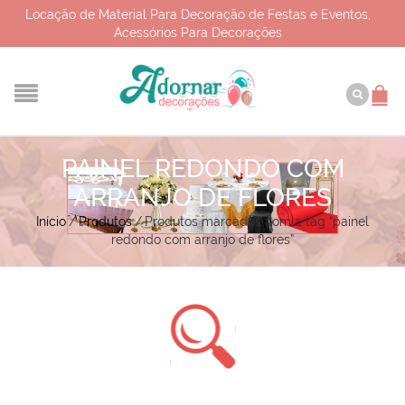
Locação de Material Para Decoração de Festas e Eventos,
Acessórios Para Decorações
PAINEL REDONDO COM
ARRANJO DE FLORES
Início
/
Produtos
/
Produtos marcados com a tag “painel
redondo com arranjo de flores”