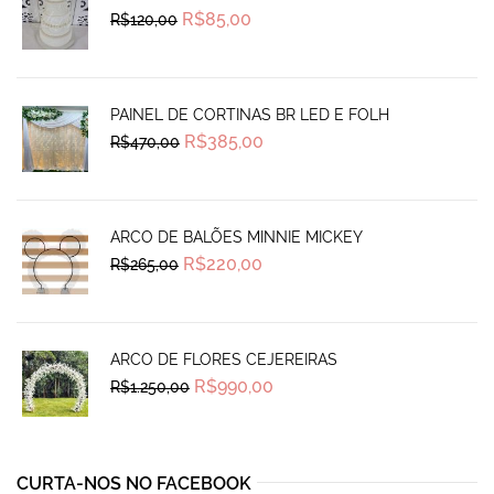
Original
Current
R$
85,00
R$
120,00
price
price
was:
is:
R$120,00.
R$85,00.
PAINEL DE CORTINAS BR LED E FOLH
Original
Current
R$
385,00
R$
470,00
price
price
was:
is:
R$470,00.
R$385,00.
ARCO DE BALÕES MINNIE MICKEY
Original
Current
R$
220,00
R$
265,00
price
price
was:
is:
R$265,00.
R$220,00.
ARCO DE FLORES CEJEREIRAS
Original
Current
R$
990,00
R$
1.250,00
price
price
was:
is:
R$1.250,00.
R$990,00.
CURTA-NOS NO FACEBOOK