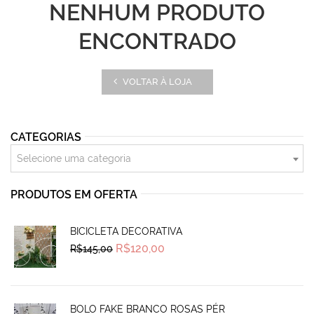
NENHUM PRODUTO
ENCONTRADO
VOLTAR À LOJA
CATEGORIAS
Selecione uma categoria
PRODUTOS EM OFERTA
BICICLETA DECORATIVA
Original
Current
R$
120,00
R$
145,00
price
price
was:
is:
R$145,00.
R$120,00.
BOLO FAKE BRANCO ROSAS PÉR