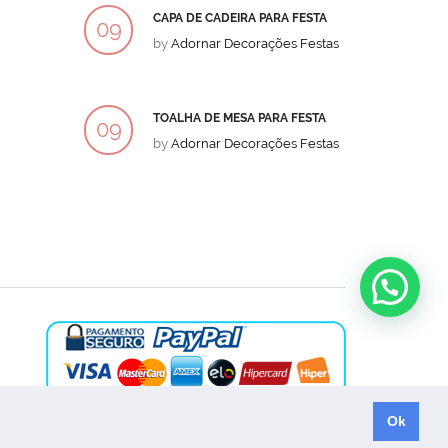
CAPA DE CADEIRA PARA FESTA
BOLO
09
09
by
Adornar Decorações Festas
by
Ad
DEZ
DEZ
TOALHA DE MESA PARA FESTA
BOLO
09
09
by
Adornar Decorações Festas
by
Ad
DEZ
DEZ
Ok