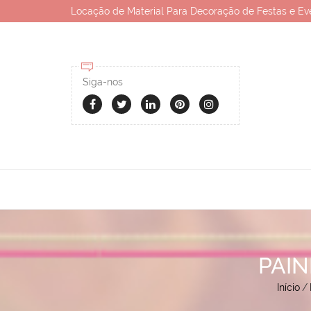
Locação de Material Para Decoração de Festas e Ev
Siga-nos
PAIN
Início
/