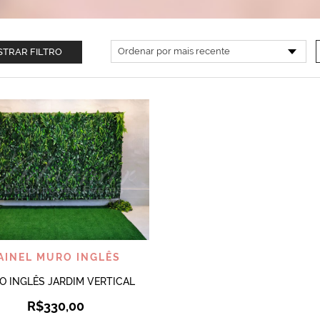
TRAR FILTRO
VISUALIZAR
AINEL MURO INGLÊS
 INGLÊS JARDIM VERTICAL
R$
330,00