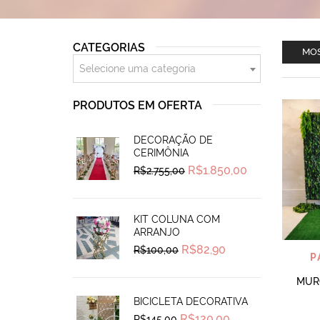
CATEGORIAS
MOS
Selecione uma categoria
PRODUTOS EM OFERTA
DECORAÇÃO DE
CERIMÔNIA
Original
Current
R$
1.850,00
R$
2.755,00
price
price
was:
is:
R$2.755,00.
R$1.850,00.
KIT COLUNA COM
ARRANJO
Original
Current
R$
82,90
R$
100,00
P
price
price
was:
is:
R$100,00.
R$82,90.
MURO
BICICLETA DECORATIVA
Original
Current
R$
120,00
R$
145,00