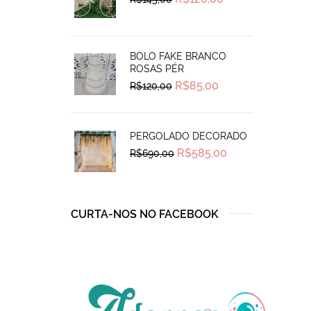
price
price
was:
is:
R$145,00.
R$120,00.
BOLO FAKE BRANCO
ROSAS PÉR
Original
Current
R$
85,00
R$
120,00
price
price
was:
is:
R$120,00.
R$85,00.
PERGOLADO DECORADO
Original
Current
R$
585,00
R$
690,00
price
price
was:
is:
R$690,00.
R$585,00.
CURTA-NOS NO FACEBOOK