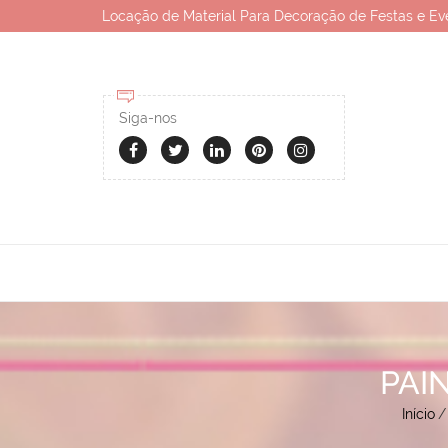
Locação de Material Para Decoração de Festas e Ev
Siga-nos
PAI
Início
/