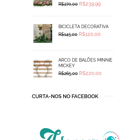
Original
Current
R$
239,99
R$
270,00
price
price
was:
is:
R$270,00.
R$239,99.
BICICLETA DECORATIVA
Original
Current
R$
120,00
R$
145,00
price
price
was:
is:
R$145,00.
R$120,00.
ARCO DE BALÕES MINNIE
MICKEY
Original
Current
R$
220,00
R$
265,00
price
price
was:
is:
R$265,00.
R$220,00.
CURTA-NOS NO FACEBOOK