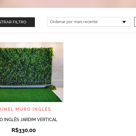
TRAR FILTRO
VISUALIZAR
AINEL MURO INGLÊS
 INGLÊS JARDIM VERTICAL
R$
330,00