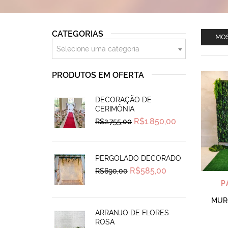
CATEGORIAS
MOS
Selecione uma categoria
PRODUTOS EM OFERTA
DECORAÇÃO DE
CERIMÔNIA
Original
Current
R$
1.850,00
R$
2.755,00
price
price
was:
is:
R$2.755,00.
R$1.850,00.
PERGOLADO DECORADO
Original
Current
R$
585,00
R$
690,00
price
price
P
was:
is:
R$690,00.
R$585,00.
MURO
ARRANJO DE FLORES
ROSA