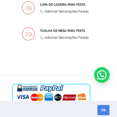
CAPA DE CADEIRA PARA FESTA
BOLO
09
09
by
Adornar Decorações Festas
by
Ad
DEZ
DEZ
TOALHA DE MESA PARA FESTA
BOLO
09
09
by
Adornar Decorações Festas
by
Ad
DEZ
DEZ
Ok