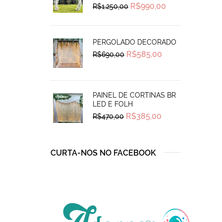
Original
Current
R$
990,00
R$
1.250,00
price
price
was:
is:
R$1.250,00.
R$990,00.
PERGOLADO DECORADO
Original
Current
R$
585,00
R$
690,00
price
price
was:
is:
R$690,00.
R$585,00.
PAINEL DE CORTINAS BR
LED E FOLH
Original
Current
R$
385,00
R$
470,00
price
price
was:
is:
R$470,00.
R$385,00.
CURTA-NOS NO FACEBOOK