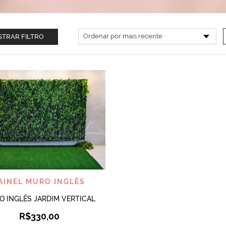
TRAR FILTRO
VISUALIZAR
AINEL MURO INGLÊS
 INGLÊS JARDIM VERTICAL
R$
330,00