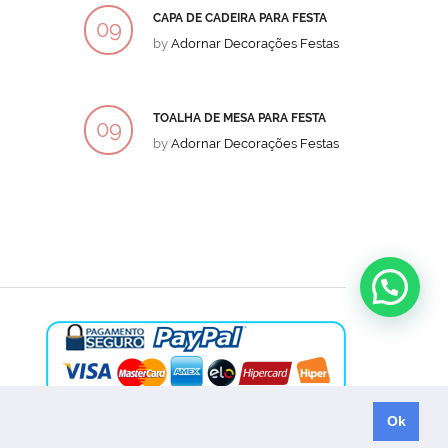
CAPA DE CADEIRA PARA FESTA
BOLO
09
09
by
Adornar Decorações Festas
by
Ad
DEZ
DEZ
TOALHA DE MESA PARA FESTA
BOLO
09
09
by
Adornar Decorações Festas
by
Ad
DEZ
DEZ
Ok