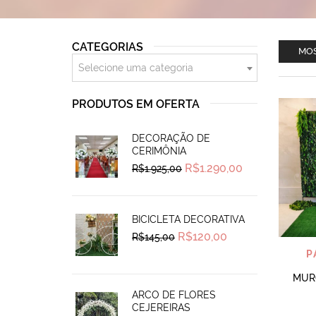
CATEGORIAS
MOS
Selecione uma categoria
PRODUTOS EM OFERTA
DECORAÇÃO DE
CERIMÔNIA
Original
Current
R$
1.290,00
R$
1.925,00
price
price
was:
is:
R$1.925,00.
R$1.290,00.
BICICLETA DECORATIVA
Original
Current
R$
120,00
R$
145,00
price
price
P
was:
is:
R$145,00.
R$120,00.
MURO
ARCO DE FLORES
CEJEREIRAS