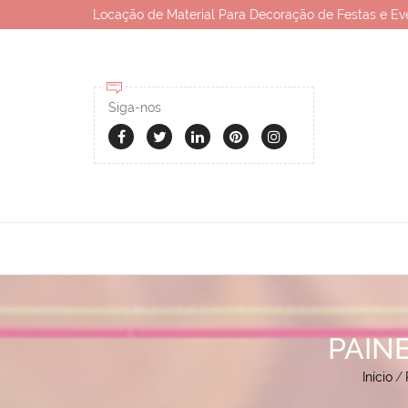
Locação de Material Para Decoração de Festas e Ev
Siga-nos
PAIN
Início
/