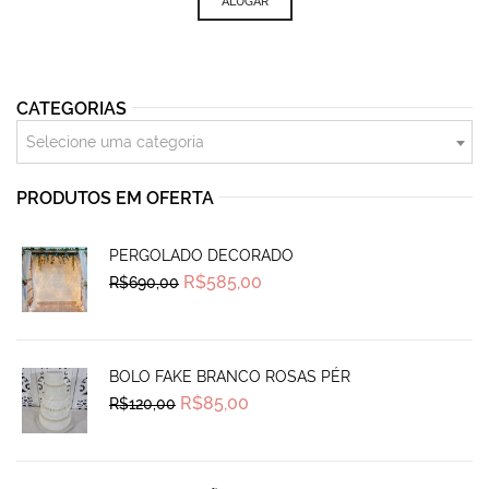
ALUGAR
CATEGORIAS
Selecione uma categoria
PRODUTOS EM OFERTA
PERGOLADO DECORADO
Original
Current
R$
585,00
R$
690,00
price
price
was:
is:
R$690,00.
R$585,00.
BOLO FAKE BRANCO ROSAS PÉR
Original
Current
R$
85,00
R$
120,00
price
price
was:
is:
R$120,00.
R$85,00.