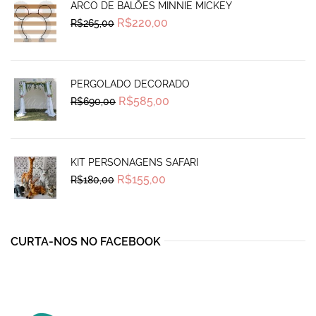
ARCO DE BALÕES MINNIE MICKEY
Original
Current
R$
220,00
R$
265,00
price
price
was:
is:
R$265,00.
R$220,00.
PERGOLADO DECORADO
Original
Current
R$
585,00
R$
690,00
price
price
was:
is:
R$690,00.
R$585,00.
KIT PERSONAGENS SAFARI
Original
Current
R$
155,00
R$
180,00
price
price
was:
is:
R$180,00.
R$155,00.
CURTA-NOS NO FACEBOOK