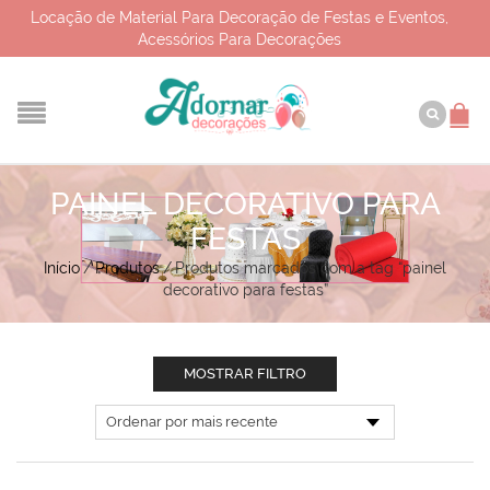
Locação de Material Para Decoração de Festas e Eventos,
Acessórios Para Decorações
PAINEL DECORATIVO PARA
FESTAS
Início
/
Produtos
/
Produtos marcados com a tag “painel
decorativo para festas”
MOSTRAR FILTRO