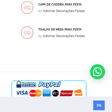
CAPA DE CADEIRA PARA FESTA
BOLO
09
09
by
Adornar Decorações Festas
by
Ad
DEZ
DEZ
TOALHA DE MESA PARA FESTA
BOLO
09
09
by
Adornar Decorações Festas
by
Ad
DEZ
DEZ
Ok