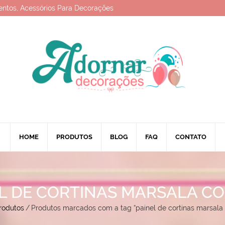
entos, Acessórios Para Decorações
HOME
PRODUTOS
BLOG
FAQ
CONTATO
L DE CORTINAS MARSALA C
rodutos
/
Produtos marcados com a tag “painel de cortinas marsala