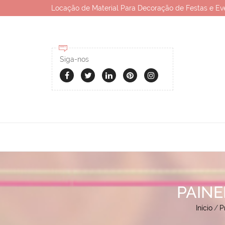
Locação de Material Para Decoração de Festas e Ev
Siga-nos
PAINE
Início
/
P