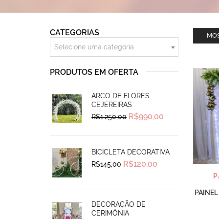
CATEGORIAS
MOS
Selecione uma categoria
PRODUTOS EM OFERTA
ARCO DE FLORES
CEJEREIRAS
Original
Current
R$
990,00
R$
1.250,00
price
price
was:
is:
R$1.250,00.
R$990,00.
BICICLETA DECORATIVA
Original
Current
R$
120,00
R$
145,00
price
price
P
was:
is:
R$145,00.
R$120,00.
PAINEL
DECORAÇÃO DE
CERIMÔNIA