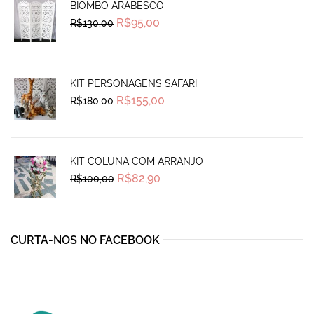
BIOMBO ARABESCO
Original
Current
R$
95,00
R$
130,00
price
price
was:
is:
R$130,00.
R$95,00.
KIT PERSONAGENS SAFARI
Original
Current
R$
155,00
R$
180,00
price
price
was:
is:
R$180,00.
R$155,00.
KIT COLUNA COM ARRANJO
Original
Current
R$
82,90
R$
100,00
price
price
was:
is:
R$100,00.
R$82,90.
CURTA-NOS NO FACEBOOK