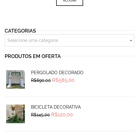
ALUGAR
CATEGORIAS
Selecione uma categoria
PRODUTOS EM OFERTA
PERGOLADO DECORADO
Original
Current
R$
585,00
R$
690,00
price
price
was:
is:
R$690,00.
R$585,00.
BICICLETA DECORATIVA
Original
Current
R$
120,00
R$
145,00
price
price
was:
is:
R$145,00.
R$120,00.