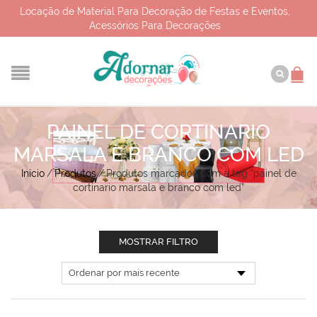
Locação de Material Para Decoração de Festas e Eventos,
Acessórios Para Decorações
PAINEL DE CORTINARIO
MARSALA E BRANCO COM LED
Início
/
Produtos
/
Produtos marcados com a tag “painel de
cortinario marsala e branco com led”
MOSTRAR FILTRO