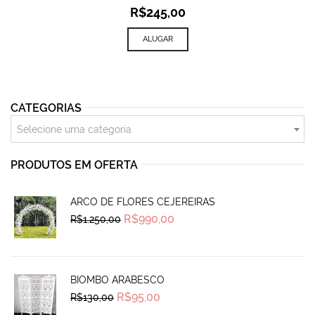
R$
245,00
ALUGAR
CATEGORIAS
Selecione uma categoria
PRODUTOS EM OFERTA
ARCO DE FLORES CEJEREIRAS
Original
Current
R$
990,00
R$
1.250,00
price
price
was:
is:
R$1.250,00.
R$990,00.
BIOMBO ARABESCO
Original
Current
R$
95,00
R$
130,00
price
price