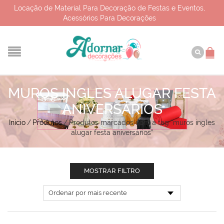
Locação de Material Para Decoração de Festas e Eventos,
Acessórios Para Decorações
MUROS INGLES ALUGAR FESTA
ANIVERSÁRIOS
Início
/
Produtos
/
Produtos marcados com a tag “muros ingles
alugar festa aniversários”
MOSTRAR FILTRO