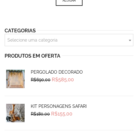
ALUGAR
CATEGORIAS
Selecione uma categoria
PRODUTOS EM OFERTA
PERGOLADO DECORADO
Original
Current
R$
585,00
R$
690,00
price
price
was:
is:
R$690,00.
R$585,00.
KIT PERSONAGENS SAFARI
Original
Current
R$
155,00
R$
180,00
price
price
was:
is:
R$180,00.
R$155,00.