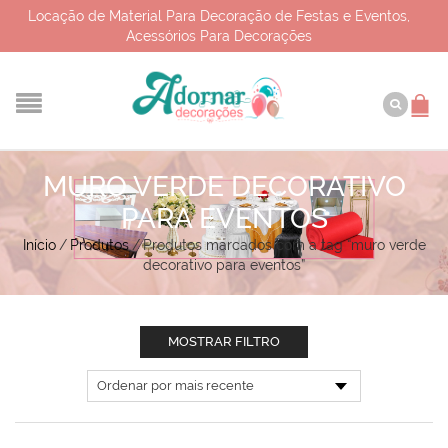
Locação de Material Para Decoração de Festas e Eventos,
Acessórios Para Decorações
MURO VERDE DECORATIVO
PARA EVENTOS
Início
/
Produtos
/
Produtos marcados com a tag “muro verde
decorativo para eventos”
MOSTRAR FILTRO