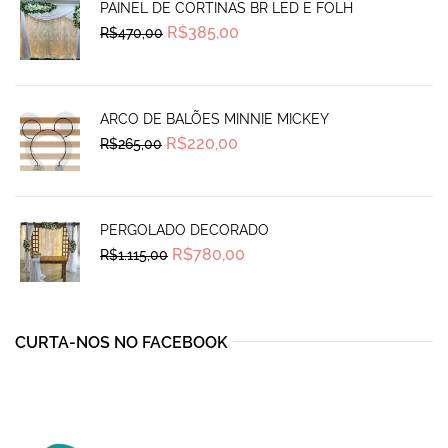
PAINEL DE CORTINAS BR LED E FOLH
Original
Current
R$
385,00
R$
470,00
price
price
was:
is:
R$470,00.
R$385,00.
ARCO DE BALÕES MINNIE MICKEY
Original
Current
R$
220,00
R$
265,00
price
price
was:
is:
R$265,00.
R$220,00.
PERGOLADO DECORADO
Original
Current
R$
780,00
R$
1.115,00
price
price
was:
is:
R$1.115,00.
R$780,00.
CURTA-NOS NO FACEBOOK