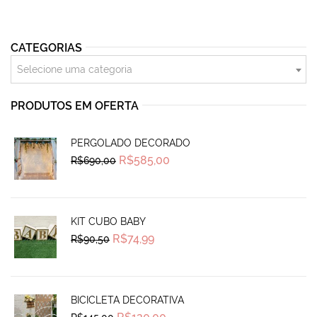
CATEGORIAS
Selecione uma categoria
PRODUTOS EM OFERTA
PERGOLADO DECORADO
Original
Current
R$
585,00
R$
690,00
price
price
was:
is:
R$690,00.
R$585,00.
KIT CUBO BABY
Original
Current
R$
74,99
R$
90,50
price
price
was:
is:
R$90,50.
R$74,99.
BICICLETA DECORATIVA
Original
Current