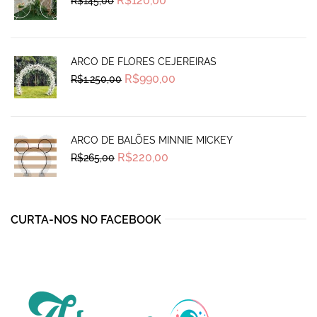
R$
120,00
R$
145,00
price
price
was:
is:
R$145,00.
R$120,00.
ARCO DE FLORES CEJEREIRAS
Original
Current
R$
990,00
R$
1.250,00
price
price
was:
is:
R$1.250,00.
R$990,00.
ARCO DE BALÕES MINNIE MICKEY
Original
Current
R$
220,00
R$
265,00
price
price
was:
is:
R$265,00.
R$220,00.
CURTA-NOS NO FACEBOOK