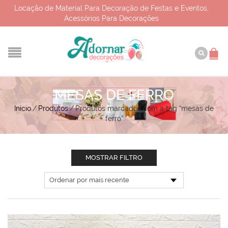
Locação de Material Para Decoração de Festas e Eventos,
Acessórios Para Decorações
MESAS DE FERRO
Início
/
Produtos
/
Produtos marcados com a tag “mesas de
ferro”
MOSTRAR FILTRO