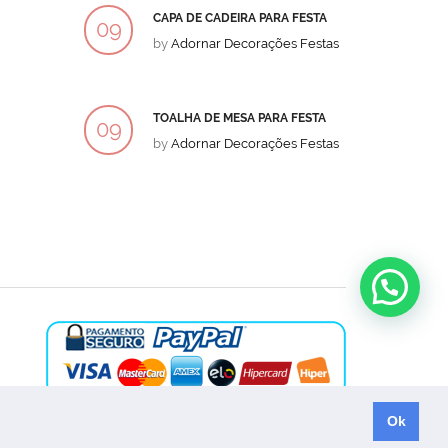
CAPA DE CADEIRA PARA FESTA
BOLO
09
09
by
Adornar Decorações Festas
by
Ad
DEZ
DEZ
TOALHA DE MESA PARA FESTA
BOLO
09
09
by
Adornar Decorações Festas
by
Ad
DEZ
DEZ
Ok