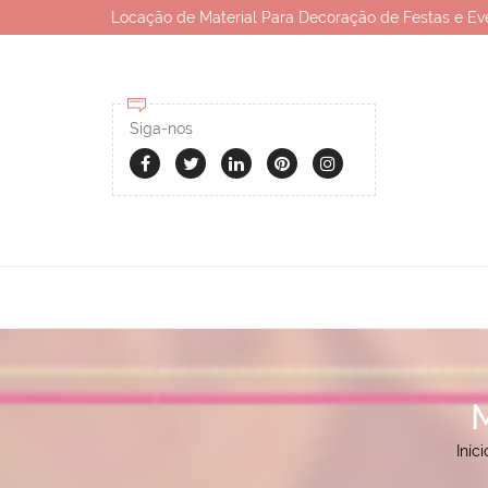
Locação de Material Para Decoração de Festas e Ev
Siga-nos
Iníci