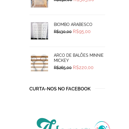
price
price
was:
is:
R$690,00.
R$585,00.
BIOMBO ARABESCO
Original
Current
R$
95,00
R$
130,00
price
price
was:
is:
R$130,00.
R$95,00.
ARCO DE BALÕES MINNIE
MICKEY
Original
Current
R$
220,00
R$
265,00
price
price
was:
is:
R$265,00.
R$220,00.
CURTA-NOS NO FACEBOOK