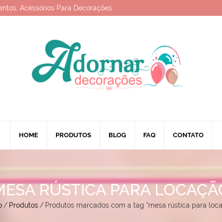
entos, Acessórios Para Decorações
HOME
PRODUTOS
BLOG
FAQ
CONTATO
MESA RÚSTICA PARA LOCAÇÃ
o
/
Produtos
/
Produtos marcados com a tag “mesa rústica para loc