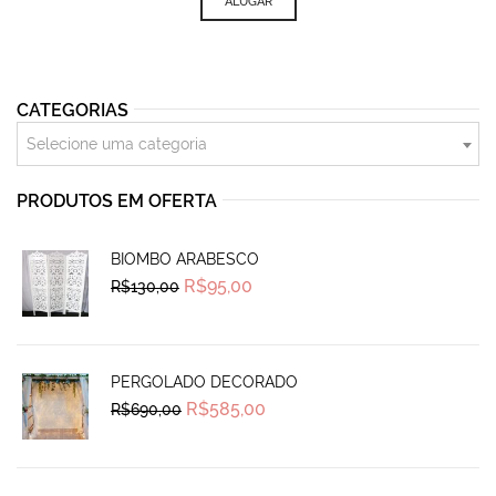
ALUGAR
CATEGORIAS
Selecione uma categoria
PRODUTOS EM OFERTA
BIOMBO ARABESCO
Original
Current
R$
95,00
R$
130,00
price
price
was:
is:
R$130,00.
R$95,00.
PERGOLADO DECORADO
Original
Current
R$
585,00
R$
690,00
price
price
was:
is:
R$690,00.
R$585,00.