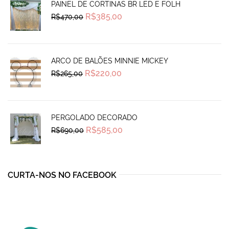
PAINEL DE CORTINAS BR LED E FOLH
Original
Current
R$
385,00
R$
470,00
price
price
was:
is:
R$470,00.
R$385,00.
ARCO DE BALÕES MINNIE MICKEY
Original
Current
R$
220,00
R$
265,00
price
price
was:
is:
R$265,00.
R$220,00.
PERGOLADO DECORADO
Original
Current
R$
585,00
R$
690,00
price
price
was:
is:
R$690,00.
R$585,00.
CURTA-NOS NO FACEBOOK