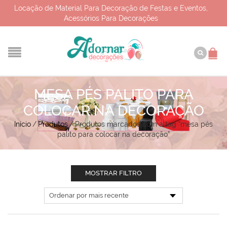
Locação de Material Para Decoração de Festas e Eventos,
Acessórios Para Decorações
MESA PÉS PALITO PARA
COLOCAR NA DECORAÇÃO
Início
/
Produtos
/
Produtos marcados com a tag “mesa pés
palito para colocar na decoração”
MOSTRAR FILTRO