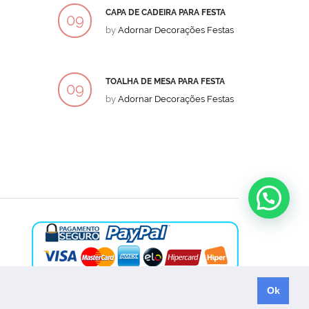
CAPA DE CADEIRA PARA FESTA
BOLO
09
09
by
Adornar Decorações Festas
by
Ad
DEZ
DEZ
TOALHA DE MESA PARA FESTA
BOLO
09
09
by
Adornar Decorações Festas
by
Ad
DEZ
DEZ
Ok