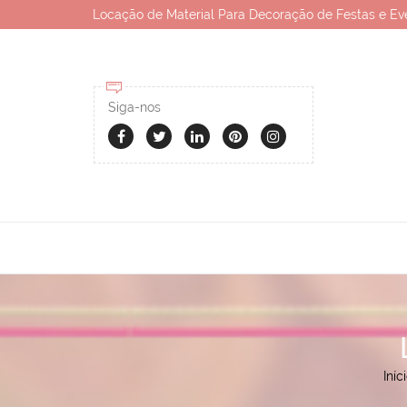
Locação de Material Para Decoração de Festas e Ev
Siga-nos
Iníc