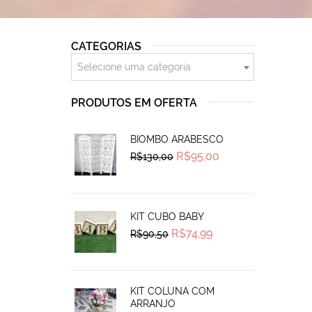
CATEGORIAS
Selecione uma categoria
PRODUTOS EM OFERTA
BIOMBO ARABESCO
Original
Current
R$
95,00
R$
130,00
price
price
was:
is:
R$130,00.
R$95,00.
KIT CUBO BABY
Original
Current
R$
74,99
R$
90,50
price
price
was:
is:
R$90,50.
R$74,99.
KIT COLUNA COM
ARRANJO