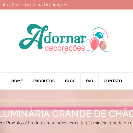
entos, Acessórios Para Decorações
HOME
PRODUTOS
BLOG
FAQ
CONTATO
LUMINÁRIA GRANDE DE CHÃ
io
/
Produtos
/
Produtos marcados com a tag “luminária grande de c