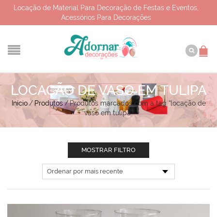
Locação de Material Para Decoração de Festas e Eventos,
Acessórios Para Decorações
LOCAÇÃO DE VASO EM TULIPA
Início
/
Produtos
/
Produtos marcados com a tag “locação de
vaso em tulipa”
MOSTRAR FILTRO