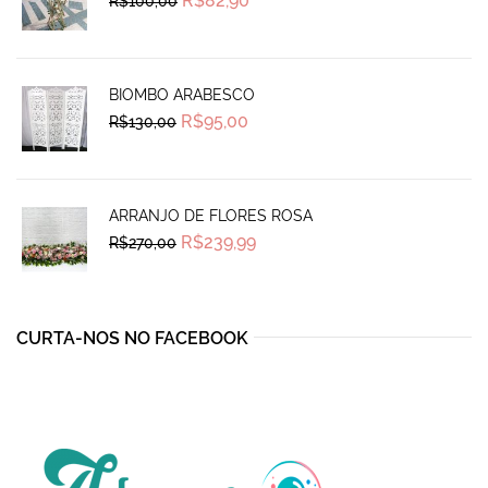
R$
82,90
R$
100,00
price
price
was:
is:
R$100,00.
R$82,90.
BIOMBO ARABESCO
Original
Current
R$
95,00
R$
130,00
price
price
was:
is:
R$130,00.
R$95,00.
ARRANJO DE FLORES ROSA
Original
Current
R$
239,99
R$
270,00
price
price
was:
is:
R$270,00.
R$239,99.
CURTA-NOS NO FACEBOOK