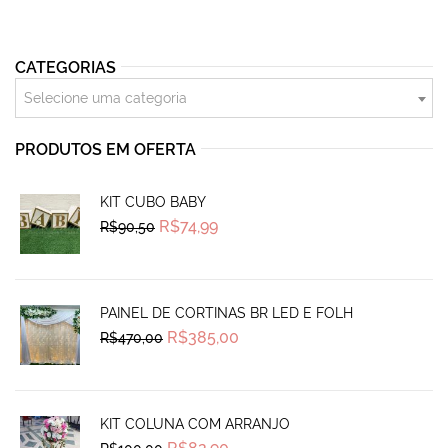
CATEGORIAS
Selecione uma categoria
PRODUTOS EM OFERTA
KIT CUBO BABY
Original
Current
R$
74,99
R$
90,50
price
price
was:
is:
R$90,50.
R$74,99.
PAINEL DE CORTINAS BR LED E FOLH
Original
Current
R$
385,00
R$
470,00
price
price
was:
is:
R$470,00.
R$385,00.
KIT COLUNA COM ARRANJO
Original
Current