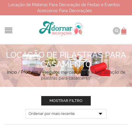
Locação de Material Para Decoração de Festas e Eventos,
Acessórios Para Decorações
LOCAÇÃO DE PILASTRAS PARA
CASAMENTO
Início
/
Produtos
/
Produtos marcados com a tag “locação de
pilastras para casamento”
MOSTRAR FILTRO