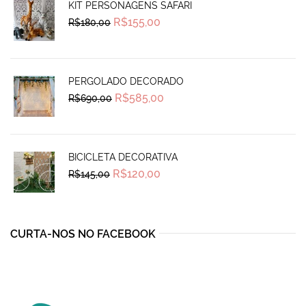
KIT PERSONAGENS SAFARI
Original
Current
R$
155,00
R$
180,00
price
price
was:
is:
R$180,00.
R$155,00.
PERGOLADO DECORADO
Original
Current
R$
585,00
R$
690,00
price
price
was:
is:
R$690,00.
R$585,00.
BICICLETA DECORATIVA
Original
Current
R$
120,00
R$
145,00
price
price
was:
is:
R$145,00.
R$120,00.
CURTA-NOS NO FACEBOOK