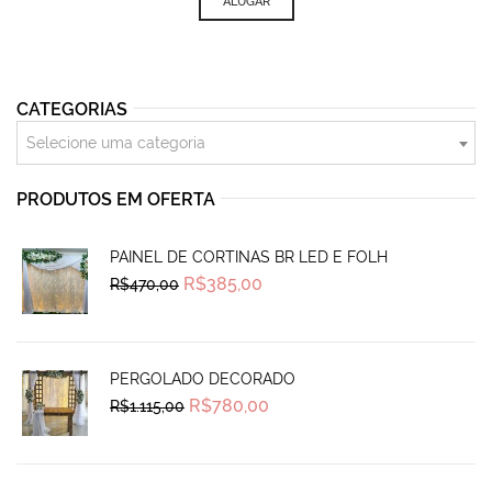
was:
is:
ALUGAR
R$100,00.
R$82,90.
CATEGORIAS
Selecione uma categoria
PRODUTOS EM OFERTA
PAINEL DE CORTINAS BR LED E FOLH
Original
Current
R$
385,00
R$
470,00
price
price
was:
is:
R$470,00.
R$385,00.
PERGOLADO DECORADO
Original
Current
R$
780,00
R$
1.115,00
price
price
was:
is:
R$1.115,00.
R$780,00.