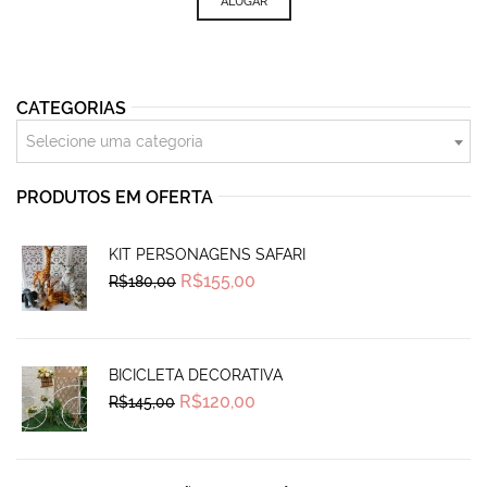
ALUGAR
CATEGORIAS
Selecione uma categoria
PRODUTOS EM OFERTA
KIT PERSONAGENS SAFARI
Original
Current
R$
155,00
R$
180,00
price
price
was:
is:
R$180,00.
R$155,00.
BICICLETA DECORATIVA
Original
Current
R$
120,00
R$
145,00
price
price
was:
is:
R$145,00.
R$120,00.