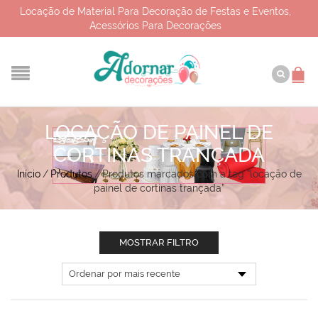
Locação de Material Para Decoração de Festas e Eventos,
Acessórios Para Decorações
LOCAÇÃO DE PAINEL DE
CORTINAS TRANÇADA
Início
/
Produtos
/
Produtos marcados com a tag “locação de
painel de cortinas trançada”
MOSTRAR FILTRO