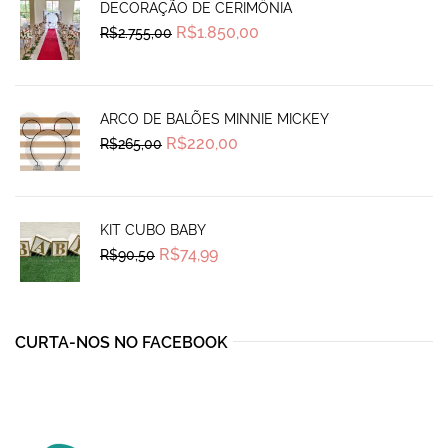
DECORAÇÃO DE CERIMÔNIA
Original
Current
R$
1.850,00
R$
2.755,00
price
price
was:
is:
R$2.755,00.
R$1.850,00.
ARCO DE BALÕES MINNIE MICKEY
Original
Current
R$
220,00
R$
265,00
price
price
was:
is:
R$265,00.
R$220,00.
KIT CUBO BABY
Original
Current
R$
74,99
R$
90,50
price
price
was:
is:
R$90,50.
R$74,99.
CURTA-NOS NO FACEBOOK