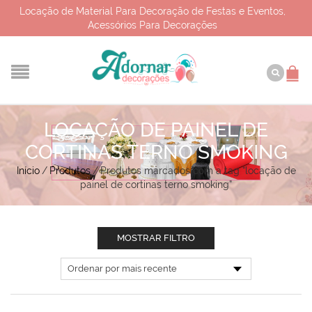
Locação de Material Para Decoração de Festas e Eventos,
Acessórios Para Decorações
LOCAÇÃO DE PAINEL DE
CORTINAS TERNO SMOKING
Início
/
Produtos
/
Produtos marcados com a tag “locação de
painel de cortinas terno smoking”
MOSTRAR FILTRO