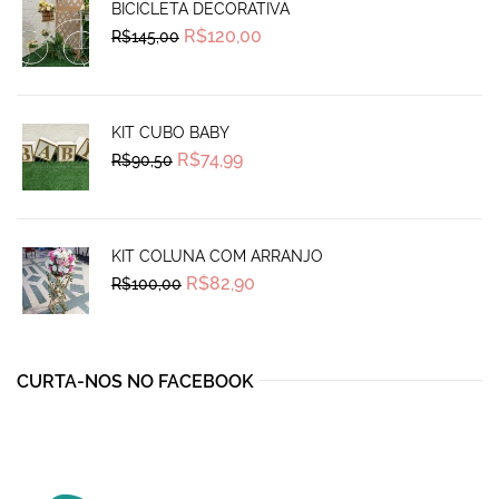
BICICLETA DECORATIVA
Original
Current
R$
120,00
R$
145,00
price
price
was:
is:
R$145,00.
R$120,00.
KIT CUBO BABY
Original
Current
R$
74,99
R$
90,50
price
price
was:
is:
R$90,50.
R$74,99.
KIT COLUNA COM ARRANJO
Original
Current
R$
82,90
R$
100,00
price
price
was:
is:
R$100,00.
R$82,90.
CURTA-NOS NO FACEBOOK