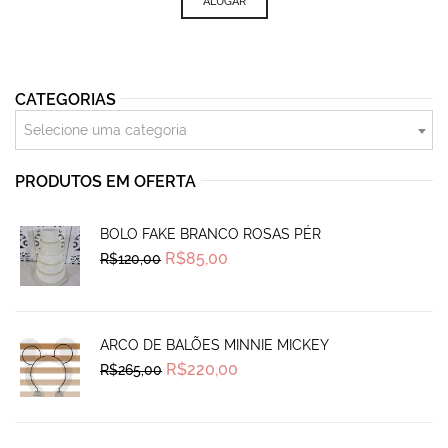
ALUGAR
CATEGORIAS
Selecione uma categoria
PRODUTOS EM OFERTA
BOLO FAKE BRANCO ROSAS PÉR
Original
Current
R$
85,00
R$
120,00
price
price
was:
is:
R$120,00.
R$85,00.
ARCO DE BALÕES MINNIE MICKEY
Original
Current
R$
220,00
R$
265,00
price
price
was:
is:
R$265,00.
R$220,00.