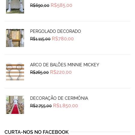
Original
Current
R$
585,00
R$
690,00
price
price
was:
is:
R$690,00.
R$585,00.
PERGOLADO DECORADO
Original
Current
R$
780,00
R$
1.115,00
price
price
was:
is:
R$1.115,00.
R$780,00.
ARCO DE BALÕES MINNIE MICKEY
Original
Current
R$
220,00
R$
265,00
price
price
was:
is:
R$265,00.
R$220,00.
DECORAÇÃO DE CERIMÔNIA
Original
Current
R$
1.850,00
R$
2.755,00
price
price
was:
is:
R$2.755,00.
R$1.850,00.
CURTA-NOS NO FACEBOOK