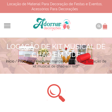
Locação de Material Para Decoração de Festas e Eventos,
Acessórios Para Decorações
LOCAÇÃO DE KIT MUSICAL DE
CHAO EM MDF
Início
/
Produtos
/
Produtos marcados com a tag “locação de
kit musical de chao em mdf”