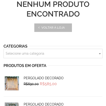
NENHUM PRODUTO
ENCONTRADO
VOLTAR À LOJA
CATEGORIAS
Selecione uma categoria
PRODUTOS EM OFERTA
PERGOLADO DECORADO
Original
Current
R$
585,00
R$
690,00
price
price
was:
is:
R$690,00.
R$585,00.
PERGOLADO DECORADO