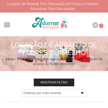
Locação de Material Para Decoração de Festas e Eventos,
Acessórios Para Decorações
LOCAÇÃO DE ARRANJO DE
FLORES VERMELHO
Início
/
Produtos
/
Produtos marcados com a tag “locação de
arranjo de flores vermelho”
MOSTRAR FILTRO