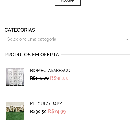
ALUGAR
CATEGORIAS
Selecione uma categoria
PRODUTOS EM OFERTA
BIOMBO ARABESCO
Original
Current
R$
95,00
R$
130,00
price
price
was:
is:
R$130,00.
R$95,00.
KIT CUBO BABY
Original
Current
R$
74,99
R$
90,50
price
price
was:
is:
R$90,50.
R$74,99.