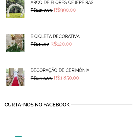
ARCO DE FLORES CEJEREIRAS
Original
Current
R$
990,00
R$
1.250,00
price
price
was:
is:
R$1.250,00.
R$990,00.
BICICLETA DECORATIVA
Original
Current
R$
120,00
R$
145,00
price
price
was:
is:
R$145,00.
R$120,00.
DECORAÇÃO DE CERIMÔNIA
Original
Current
R$
1.850,00
R$
2.755,00
price
price
was:
is:
R$2.755,00.
R$1.850,00.
CURTA-NOS NO FACEBOOK