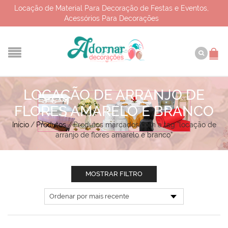
Locação de Material Para Decoração de Festas e Eventos,
Acessórios Para Decorações
LOCAÇÃO DE ARRANJO DE
FLORES AMARELO E BRANCO
Início
/
Produtos
/
Produtos marcados com a tag “locação de
arranjo de flores amarelo e branco”
MOSTRAR FILTRO