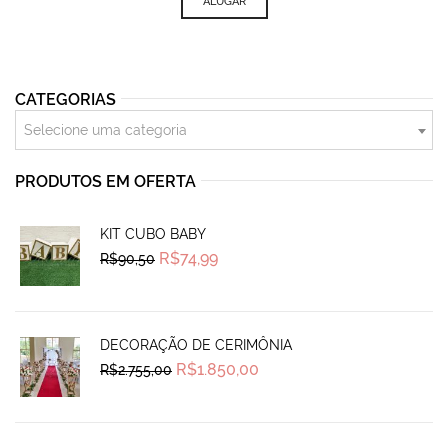
ALUGAR
CATEGORIAS
Selecione uma categoria
PRODUTOS EM OFERTA
KIT CUBO BABY
Original
Current
R$
74,99
R$
90,50
price
price
was:
is:
R$90,50.
R$74,99.
DECORAÇÃO DE CERIMÔNIA
Original
Current
R$
1.850,00
R$
2.755,00
price
price
was:
is:
R$2.755,00.
R$1.850,00.