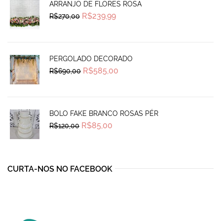
ARRANJO DE FLORES ROSA
Original
Current
R$
239,99
R$
270,00
price
price
was:
is:
R$270,00.
R$239,99.
PERGOLADO DECORADO
Original
Current
R$
585,00
R$
690,00
price
price
was:
is:
R$690,00.
R$585,00.
BOLO FAKE BRANCO ROSAS PÉR
Original
Current
R$
85,00
R$
120,00
price
price
was:
is:
R$120,00.
R$85,00.
CURTA-NOS NO FACEBOOK