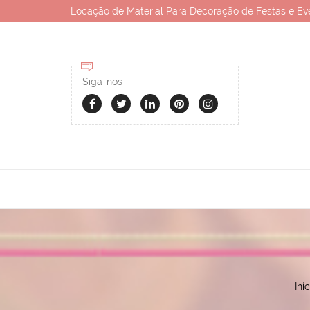
Locação de Material Para Decoração de Festas e Ev
Siga-nos
Iníc