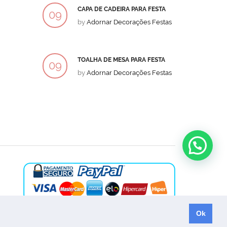
CAPA DE CADEIRA PARA FESTA
BOLO
09
09
by
Adornar Decorações Festas
by
Ad
DEZ
DEZ
TOALHA DE MESA PARA FESTA
BOLO
09
09
by
Adornar Decorações Festas
by
Ad
DEZ
DEZ
Ok