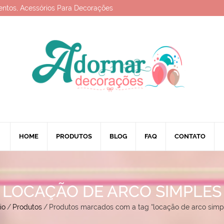
entos, Acessórios Para Decorações
HOME
PRODUTOS
BLOG
FAQ
CONTATO
LOCAÇÃO DE ARCO SIMPLES
io
/
Produtos
/
Produtos marcados com a tag “locação de arco simp