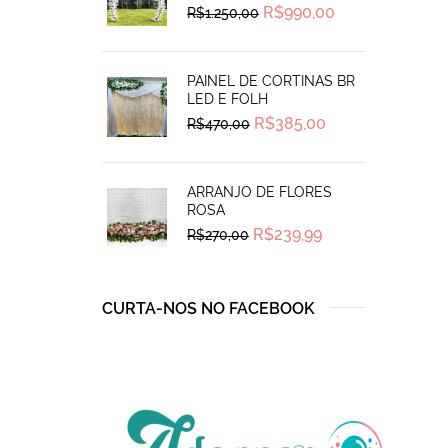
Original
Current
R$
990,00
R$
1.250,00
price
price
was:
is:
R$1.250,00.
R$990,00.
PAINEL DE CORTINAS BR
LED E FOLH
Original
Current
R$
385,00
R$
470,00
price
price
was:
is:
R$470,00.
R$385,00.
ARRANJO DE FLORES
ROSA
Original
Current
R$
239,99
R$
270,00
price
price
was:
is:
R$270,00.
R$239,99.
CURTA-NOS NO FACEBOOK