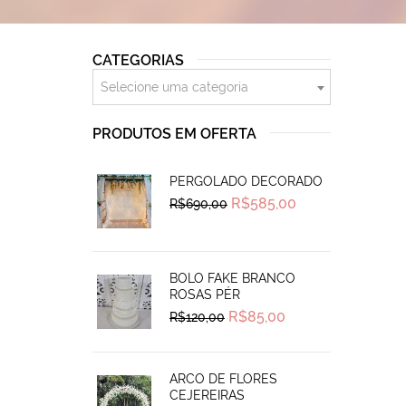
CATEGORIAS
Selecione uma categoria
PRODUTOS EM OFERTA
PERGOLADO DECORADO
Original
Current
R$
585,00
R$
690,00
price
price
was:
is:
R$690,00.
R$585,00.
BOLO FAKE BRANCO
ROSAS PÉR
Original
Current
R$
85,00
R$
120,00
price
price
was:
is:
R$120,00.
R$85,00.
ARCO DE FLORES
CEJEREIRAS