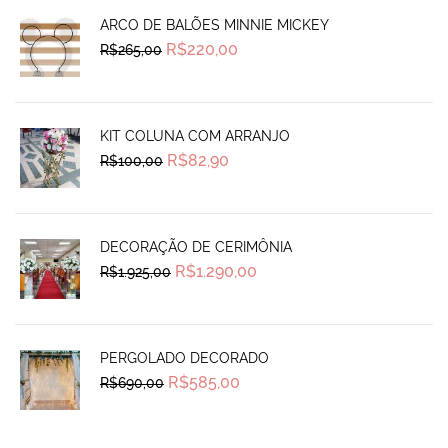
ARCO DE BALÕES MINNIE MICKEY
Original
Current
R$
220,00
R$
265,00
price
price
was:
is:
R$265,00.
R$220,00.
KIT COLUNA COM ARRANJO
Original
Current
R$
82,90
R$
100,00
price
price
was:
is:
R$100,00.
R$82,90.
DECORAÇÃO DE CERIMÔNIA
Original
Current
R$
1.290,00
R$
1.925,00
price
price
was:
is:
R$1.925,00.
R$1.290,00.
PERGOLADO DECORADO
Original
Current
R$
585,00
R$
690,00
price
price
was:
is:
R$690,00.
R$585,00.