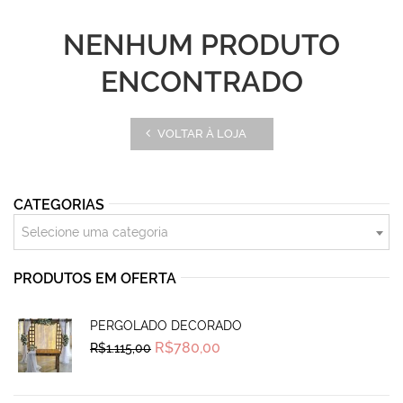
NENHUM PRODUTO
ENCONTRADO
VOLTAR À LOJA
CATEGORIAS
Selecione uma categoria
PRODUTOS EM OFERTA
PERGOLADO DECORADO
Original
Current
R$
780,00
R$
1.115,00
price
price
was:
is:
R$1.115,00.
R$780,00.