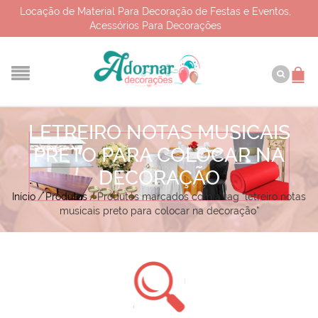
Locação de Material Para Decoração de Festas e Eventos,
Acessórios Para Decorações
LETREIRO NOTAS MUSICAIS
PRETO PARA COLOCAR NA
DECORAÇÃO
Início
/
Produtos
/
Produtos marcados com a tag “letreiro notas
musicais preto para colocar na decoração”