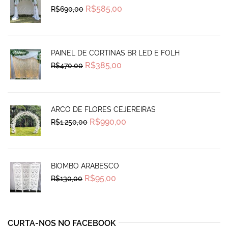
Original
Current
R$
585,00
R$
690,00
price
price
was:
is:
R$690,00.
R$585,00.
PAINEL DE CORTINAS BR LED E FOLH
Original
Current
R$
385,00
R$
470,00
price
price
was:
is:
R$470,00.
R$385,00.
ARCO DE FLORES CEJEREIRAS
Original
Current
R$
990,00
R$
1.250,00
price
price
was:
is:
R$1.250,00.
R$990,00.
BIOMBO ARABESCO
Original
Current
R$
95,00
R$
130,00
price
price
was:
is:
R$130,00.
R$95,00.
CURTA-NOS NO FACEBOOK