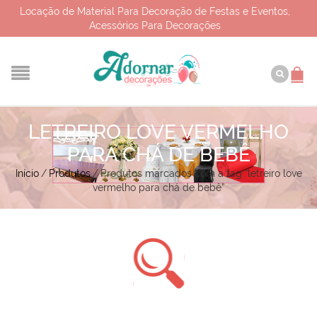
Locação de Material Para Decoração de Festas e Eventos,
Acessórios Para Decorações
LETREIRO LOVE VERMELHO
PARA CHÁ DE BEBÊ
Início
/
Produtos
/
Produtos marcados com a tag “letreiro love
vermelho para chá de bebê”