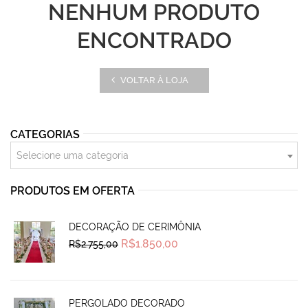
NENHUM PRODUTO
ENCONTRADO
VOLTAR À LOJA
CATEGORIAS
Selecione uma categoria
PRODUTOS EM OFERTA
DECORAÇÃO DE CERIMÔNIA
Original
Current
R$
1.850,00
R$
2.755,00
price
price
was:
is:
R$2.755,00.
R$1.850,00.
PERGOLADO DECORADO