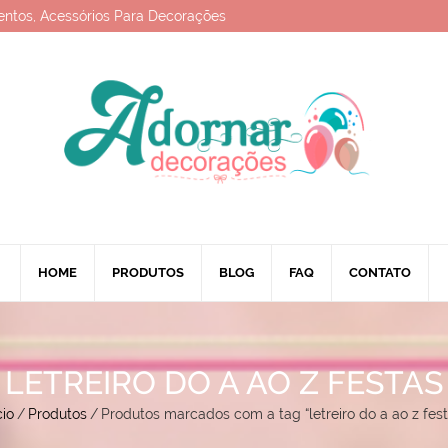
entos, Acessórios Para Decorações
HOME
PRODUTOS
BLOG
FAQ
CONTATO
LETREIRO DO A AO Z FESTAS
cio
/
Produtos
/
Produtos marcados com a tag “letreiro do a ao z fest