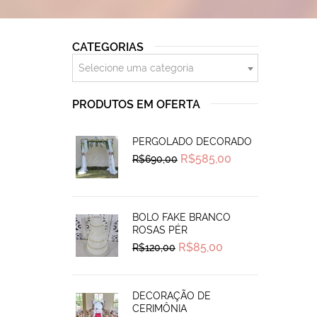
CATEGORIAS
Selecione uma categoria
PRODUTOS EM OFERTA
PERGOLADO DECORADO
Original
Current
R$
585,00
R$
690,00
price
price
was:
is:
R$690,00.
R$585,00.
BOLO FAKE BRANCO
ROSAS PÉR
Original
Current
R$
85,00
R$
120,00
price
price
was:
is:
R$120,00.
R$85,00.
DECORAÇÃO DE
CERIMÔNIA