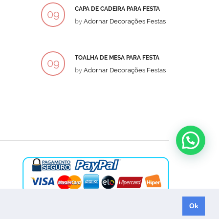
CAPA DE CADEIRA PARA FESTA
BOLO
09
09
by
Adornar Decorações Festas
by
Ad
DEZ
DEZ
TOALHA DE MESA PARA FESTA
BOLO
09
09
by
Adornar Decorações Festas
by
Ad
DEZ
DEZ
Ok