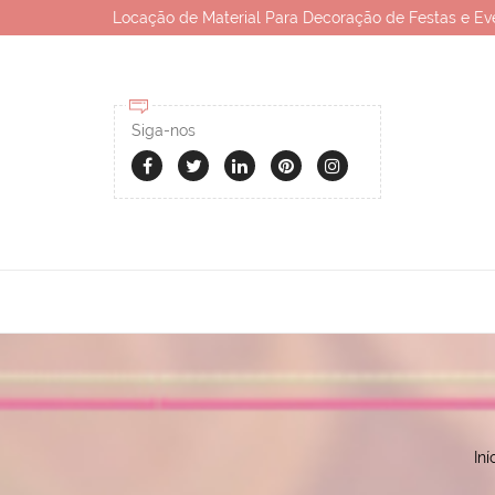
Locação de Material Para Decoração de Festas e Ev
Siga-nos
Iní