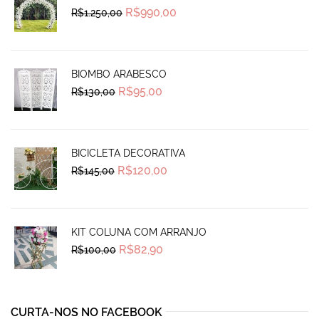
Original
Current
R$
990,00
R$
1.250,00
price
price
was:
is:
R$1.250,00.
R$990,00.
BIOMBO ARABESCO
Original
Current
R$
95,00
R$
130,00
price
price
was:
is:
R$130,00.
R$95,00.
BICICLETA DECORATIVA
Original
Current
R$
120,00
R$
145,00
price
price
was:
is:
R$145,00.
R$120,00.
KIT COLUNA COM ARRANJO
Original
Current
R$
82,90
R$
100,00
price
price
was:
is:
R$100,00.
R$82,90.
CURTA-NOS NO FACEBOOK