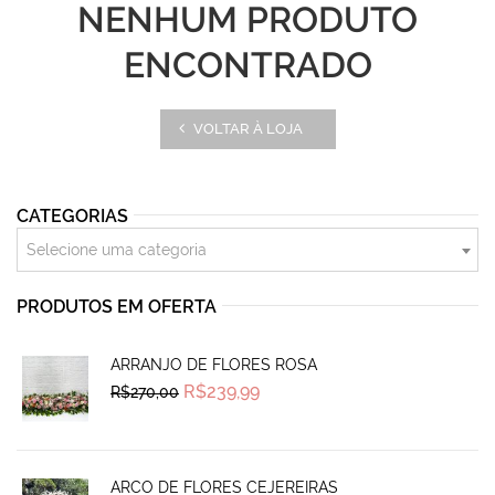
NENHUM PRODUTO
ENCONTRADO
VOLTAR À LOJA
CATEGORIAS
Selecione uma categoria
PRODUTOS EM OFERTA
ARRANJO DE FLORES ROSA
Original
Current
R$
239,99
R$
270,00
price
price
was:
is:
R$270,00.
R$239,99.
ARCO DE FLORES CEJEREIRAS