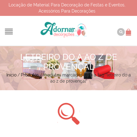
Locação de Material Para Decoração de Festas e Eventos,
Acessórios Para Decorações
LETREIRO DO A AO Z DE
PROVENÇAL
Início
/
Produtos
/
Produtos marcados com a tag “letreiro do a
ao z de provençal”