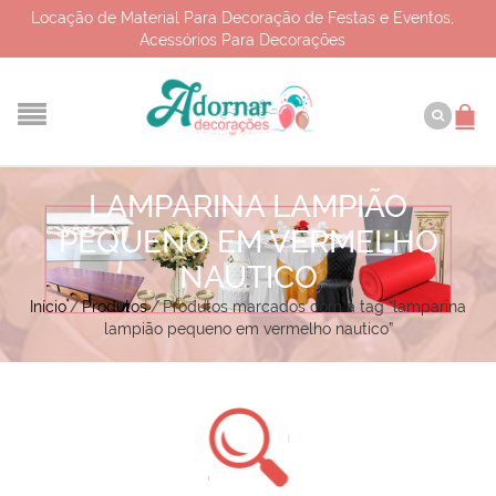
Locação de Material Para Decoração de Festas e Eventos,
Acessórios Para Decorações
LAMPARINA LAMPIÃO
PEQUENO EM VERMELHO
NAUTICO
Início
/
Produtos
/
Produtos marcados com a tag “lamparina
lampião pequeno em vermelho nautico”