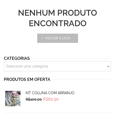
NENHUM PRODUTO
ENCONTRADO
VOLTAR À LOJA
CATEGORIAS
Selecione uma categoria
PRODUTOS EM OFERTA
KIT COLUNA COM ARRANJO
Original
Current
R$
82,90
R$
100,00
price
price
was:
is:
R$100,00.
R$82,90.