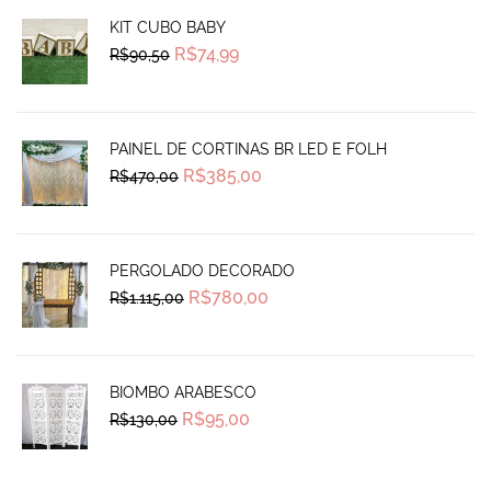
KIT CUBO BABY
Original
Current
R$
74,99
R$
90,50
price
price
was:
is:
R$90,50.
R$74,99.
PAINEL DE CORTINAS BR LED E FOLH
Original
Current
R$
385,00
R$
470,00
price
price
was:
is:
R$470,00.
R$385,00.
PERGOLADO DECORADO
Original
Current
R$
780,00
R$
1.115,00
price
price
was:
is:
R$1.115,00.
R$780,00.
BIOMBO ARABESCO
Original
Current
R$
95,00
R$
130,00
price
price
was:
is:
R$130,00.
R$95,00.