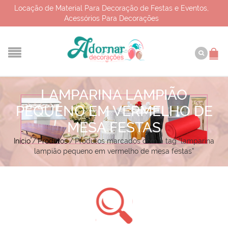
Locação de Material Para Decoração de Festas e Eventos,
Acessórios Para Decorações
LAMPARINA LAMPIÃO
PEQUENO EM VERMELHO DE
MESA FESTAS
Início
/
Produtos
/
Produtos marcados com a tag “lamparina
lampião pequeno em vermelho de mesa festas”