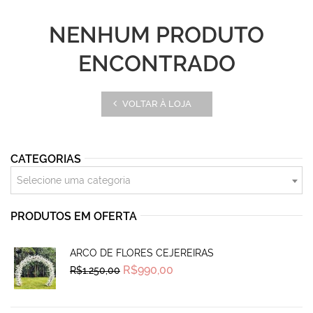
NENHUM PRODUTO
ENCONTRADO
VOLTAR À LOJA
CATEGORIAS
Selecione uma categoria
PRODUTOS EM OFERTA
ARCO DE FLORES CEJEREIRAS
Original
Current
R$
990,00
R$
1.250,00
price
price
was:
is:
R$1.250,00.
R$990,00.