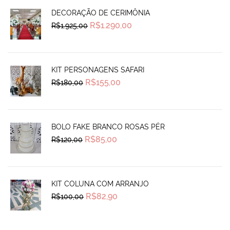
DECORAÇÃO DE CERIMÔNIA
Original
Current
R$
1.290,00
R$
1.925,00
price
price
was:
is:
R$1.925,00.
R$1.290,00.
KIT PERSONAGENS SAFARI
Original
Current
R$
155,00
R$
180,00
price
price
was:
is:
R$180,00.
R$155,00.
BOLO FAKE BRANCO ROSAS PÉR
Original
Current
R$
85,00
R$
120,00
price
price
was:
is:
R$120,00.
R$85,00.
KIT COLUNA COM ARRANJO
Original
Current
R$
82,90
R$
100,00
price
price
was:
is:
R$100,00.
R$82,90.