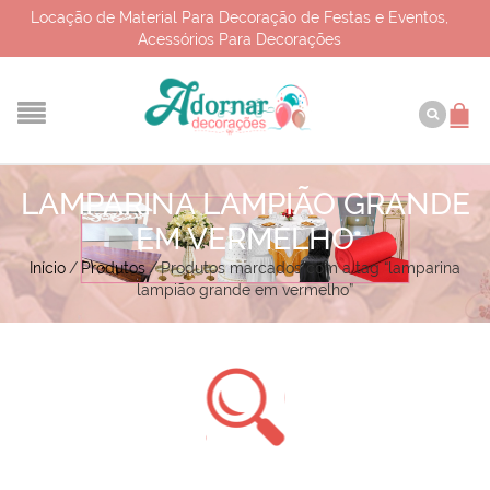
Locação de Material Para Decoração de Festas e Eventos,
Acessórios Para Decorações
LAMPARINA LAMPIÃO GRANDE
EM VERMELHO
Início
/
Produtos
/
Produtos marcados com a tag “lamparina
lampião grande em vermelho”