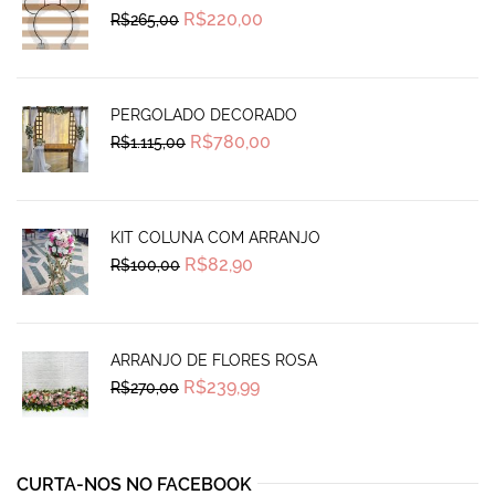
Original
Current
R$
220,00
R$
265,00
price
price
was:
is:
R$265,00.
R$220,00.
PERGOLADO DECORADO
Original
Current
R$
780,00
R$
1.115,00
price
price
was:
is:
R$1.115,00.
R$780,00.
KIT COLUNA COM ARRANJO
Original
Current
R$
82,90
R$
100,00
price
price
was:
is:
R$100,00.
R$82,90.
ARRANJO DE FLORES ROSA
Original
Current
R$
239,99
R$
270,00
price
price
was:
is:
R$270,00.
R$239,99.
CURTA-NOS NO FACEBOOK