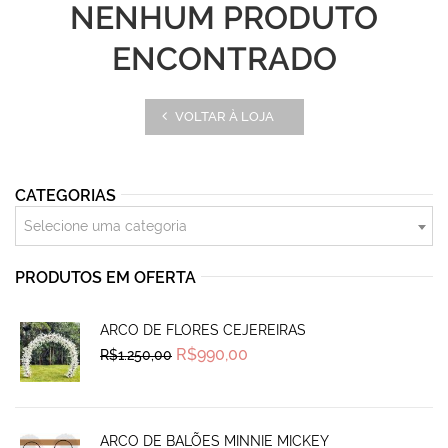
NENHUM PRODUTO
ENCONTRADO
VOLTAR À LOJA
CATEGORIAS
Selecione uma categoria
PRODUTOS EM OFERTA
ARCO DE FLORES CEJEREIRAS
Original
Current
R$
990,00
R$
1.250,00
price
price
was:
is:
R$1.250,00.
R$990,00.
ARCO DE BALÕES MINNIE MICKEY