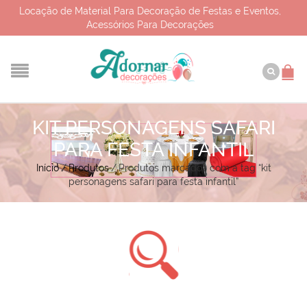
Locação de Material Para Decoração de Festas e Eventos,
Acessórios Para Decorações
KIT PERSONAGENS SAFARI
PARA FESTA INFANTIL
Início
/
Produtos
/
Produtos marcados com a tag “kit
personagens safari para festa infantil”