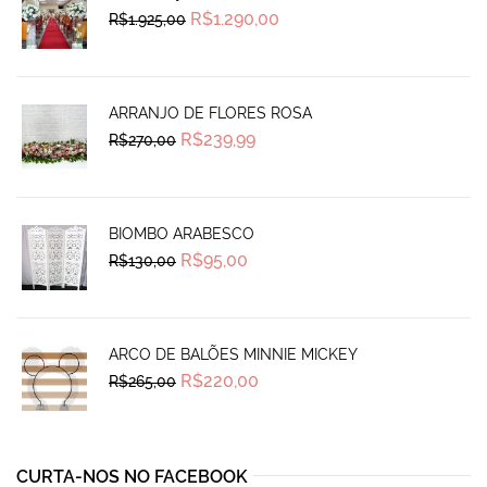
Original
Current
R$
1.290,00
R$
1.925,00
price
price
was:
is:
R$1.925,00.
R$1.290,00.
ARRANJO DE FLORES ROSA
Original
Current
R$
239,99
R$
270,00
price
price
was:
is:
R$270,00.
R$239,99.
BIOMBO ARABESCO
Original
Current
R$
95,00
R$
130,00
price
price
was:
is:
R$130,00.
R$95,00.
ARCO DE BALÕES MINNIE MICKEY
Original
Current
R$
220,00
R$
265,00
price
price
was:
is:
R$265,00.
R$220,00.
CURTA-NOS NO FACEBOOK