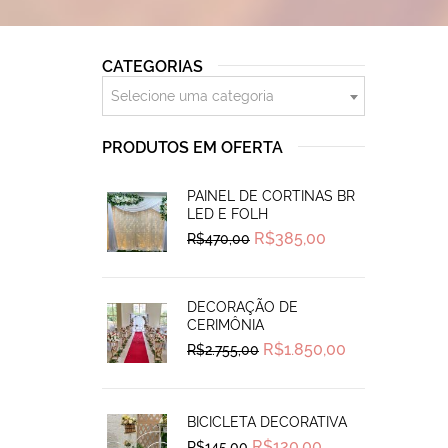
CATEGORIAS
Selecione uma categoria
PRODUTOS EM OFERTA
PAINEL DE CORTINAS BR
LED E FOLH
Original
Current
R$
385,00
R$
470,00
price
price
was:
is:
R$470,00.
R$385,00.
DECORAÇÃO DE
CERIMÔNIA
Original
Current
R$
1.850,00
R$
2.755,00
price
price
was:
is:
R$2.755,00.
R$1.850,00.
BICICLETA DECORATIVA
Original
Current
R$
120,00
R$
145,00