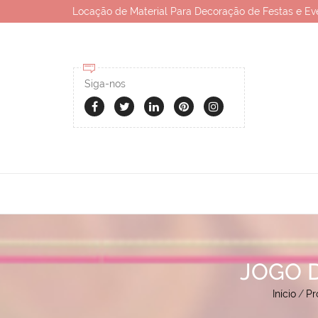
Locação de Material Para Decoração de Festas e Ev
Siga-nos
JOGO 
Início
/
Pr