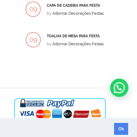
CAPA DE CADEIRA PARA FESTA
BOLO
09
09
by
Adornar Decorações Festas
by
Ad
DEZ
DEZ
TOALHA DE MESA PARA FESTA
BOLO
09
09
by
Adornar Decorações Festas
by
Ad
DEZ
DEZ
Ok