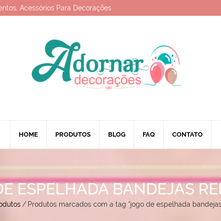
entos, Acessórios Para Decorações
HOME
PRODUTOS
BLOG
FAQ
CONTATO
DE ESPELHADA BANDEJAS R
odutos
/
Produtos marcados com a tag “jogo de espelhada bandeja