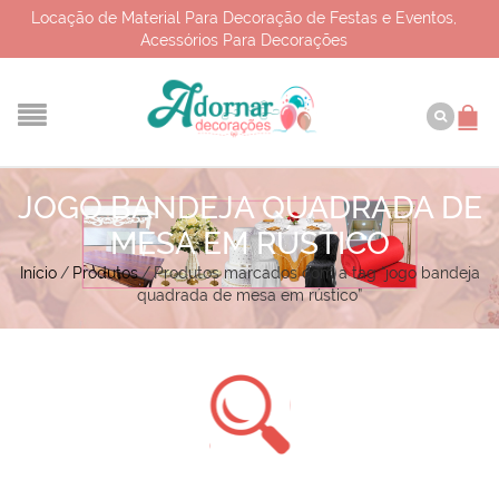
Locação de Material Para Decoração de Festas e Eventos,
Acessórios Para Decorações
JOGO BANDEJA QUADRADA DE
MESA EM RÚSTICO
Início
/
Produtos
/
Produtos marcados com a tag “jogo bandeja
quadrada de mesa em rústico”