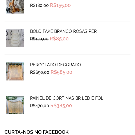
Original
Current
R$
155,00
R$
180,00
price
price
was:
is:
R$180,00.
R$155,00.
BOLO FAKE BRANCO ROSAS PÉR
Original
Current
R$
85,00
R$
120,00
price
price
was:
is:
R$120,00.
R$85,00.
PERGOLADO DECORADO
Original
Current
R$
585,00
R$
690,00
price
price
was:
is:
R$690,00.
R$585,00.
PAINEL DE CORTINAS BR LED E FOLH
Original
Current
R$
385,00
R$
470,00
price
price
was:
is:
R$470,00.
R$385,00.
CURTA-NOS NO FACEBOOK