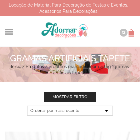
Locação de Material Para Decoração de Festas e Eventos,
Acessórios Para Decorações
GRAMAS ARTIFICIAIS TAPETE
Início
/
Produtos
/
Produtos marcados com a tag “gramas
artificiais tapete”
MOSTRAR FILTRO