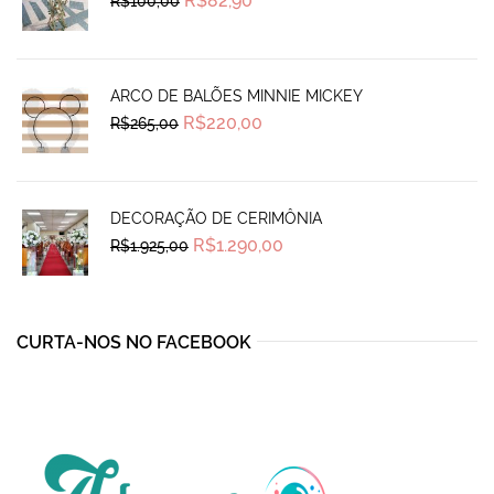
R$
82,90
R$
100,00
price
price
was:
is:
R$100,00.
R$82,90.
ARCO DE BALÕES MINNIE MICKEY
Original
Current
R$
220,00
R$
265,00
price
price
was:
is:
R$265,00.
R$220,00.
DECORAÇÃO DE CERIMÔNIA
Original
Current
R$
1.290,00
R$
1.925,00
price
price
was:
is:
R$1.925,00.
R$1.290,00.
CURTA-NOS NO FACEBOOK