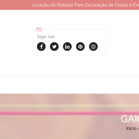
Locação de Material Para Decoração de Festas e Ev
Siga-nos
GAI
Início