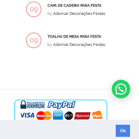
CAPA DE CADEIRA PARA FESTA
BOLO
09
09
by
Adornar Decorações Festas
by
Ad
DEZ
DEZ
TOALHA DE MESA PARA FESTA
BOLO
09
09
by
Adornar Decorações Festas
by
Ad
DEZ
DEZ
Ok