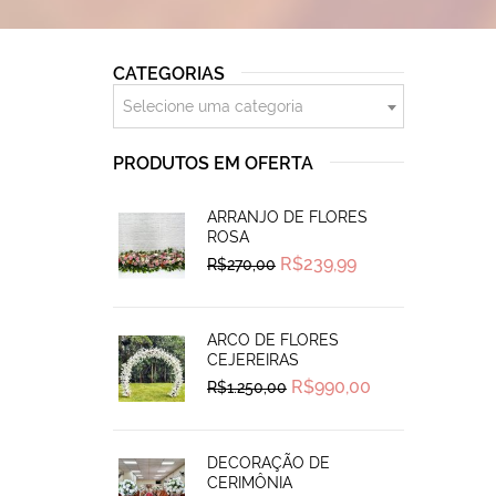
CATEGORIAS
Selecione uma categoria
PRODUTOS EM OFERTA
ARRANJO DE FLORES
ROSA
Original
Current
R$
239,99
R$
270,00
price
price
was:
is:
R$270,00.
R$239,99.
ARCO DE FLORES
CEJEREIRAS
Original
Current
R$
990,00
R$
1.250,00
price
price
was:
is:
R$1.250,00.
R$990,00.
DECORAÇÃO DE
CERIMÔNIA