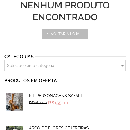
NENHUM PRODUTO
ENCONTRADO
VOLTAR À LOJA
CATEGORIAS
Selecione uma categoria
PRODUTOS EM OFERTA
KIT PERSONAGENS SAFARI
Original
Current
R$
155,00
R$
180,00
price
price
was:
is:
R$180,00.
R$155,00.
ARCO DE FLORES CEJEREIRAS