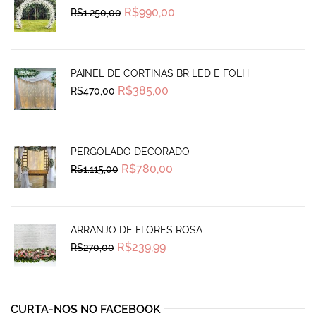
Original
Current
R$
990,00
R$
1.250,00
price
price
was:
is:
R$1.250,00.
R$990,00.
PAINEL DE CORTINAS BR LED E FOLH
Original
Current
R$
385,00
R$
470,00
price
price
was:
is:
R$470,00.
R$385,00.
PERGOLADO DECORADO
Original
Current
R$
780,00
R$
1.115,00
price
price
was:
is:
R$1.115,00.
R$780,00.
ARRANJO DE FLORES ROSA
Original
Current
R$
239,99
R$
270,00
price
price
was:
is:
R$270,00.
R$239,99.
CURTA-NOS NO FACEBOOK