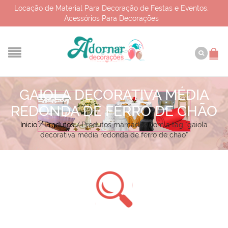
Locação de Material Para Decoração de Festas e Eventos,
Acessórios Para Decorações
GAIOLA DECORATIVA MÉDIA
REDONDA DE FERRO DE CHÃO
Início
/
Produtos
/
Produtos marcados com a tag “gaiola
decorativa média redonda de ferro de chão”