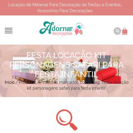
Locação de Material Para Decoração de Festas e Eventos,
Acessórios Para Decorações
FESTA LOCAÇÃO KIT
PERSONAGENS SAFARI PARA
FESTA INFANTIL
Início
/
Produtos
/
Produtos marcados com a tag “festa locação
kit personagens safari para festa infantil”