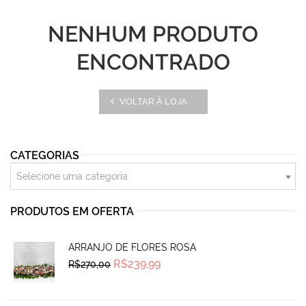
NENHUM PRODUTO
ENCONTRADO
VOLTAR À LOJA
CATEGORIAS
Selecione uma categoria
PRODUTOS EM OFERTA
ARRANJO DE FLORES ROSA
Original
Current
R$
239,99
R$
270,00
price
price
was:
is:
R$270,00.
R$239,99.