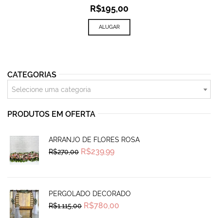
R$
195,00
ALUGAR
CATEGORIAS
Selecione uma categoria
PRODUTOS EM OFERTA
ARRANJO DE FLORES ROSA
Original
Current
R$
239,99
R$
270,00
price
price
was:
is:
R$270,00.
R$239,99.
PERGOLADO DECORADO
Original
Current
R$
780,00
R$
1.115,00
price
price