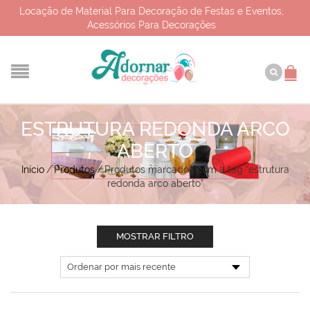
Locação de Material Para Decoração de Festas e Eventos,
Acessórios Para Decorações
ESTRUTURA REDONDA ARCO
ABERTO
Início
/
Produtos
/
Produtos marcados com a tag “estrutura
redonda arco aberto”
MOSTRAR FILTRO