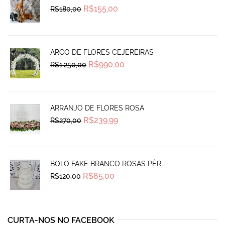
Original
Current
R$
155,00
R$
180,00
price
price
was:
is:
R$180,00.
R$155,00.
ARCO DE FLORES CEJEREIRAS
Original
Current
R$
990,00
R$
1.250,00
price
price
was:
is:
R$1.250,00.
R$990,00.
ARRANJO DE FLORES ROSA
Original
Current
R$
239,99
R$
270,00
price
price
was:
is:
R$270,00.
R$239,99.
BOLO FAKE BRANCO ROSAS PÉR
Original
Current
R$
85,00
R$
120,00
price
price
was:
is:
R$120,00.
R$85,00.
CURTA-NOS NO FACEBOOK