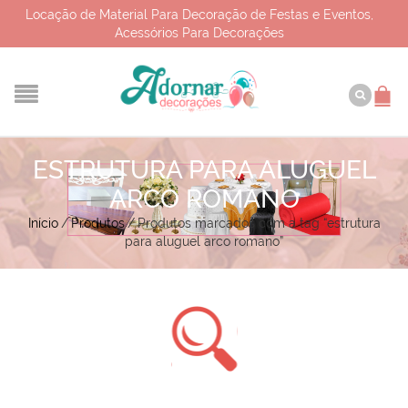
Locação de Material Para Decoração de Festas e Eventos,
Acessórios Para Decorações
ESTRUTURA PARA ALUGUEL
ARCO ROMANO
Início
/
Produtos
/
Produtos marcados com a tag “estrutura
para aluguel arco romano”