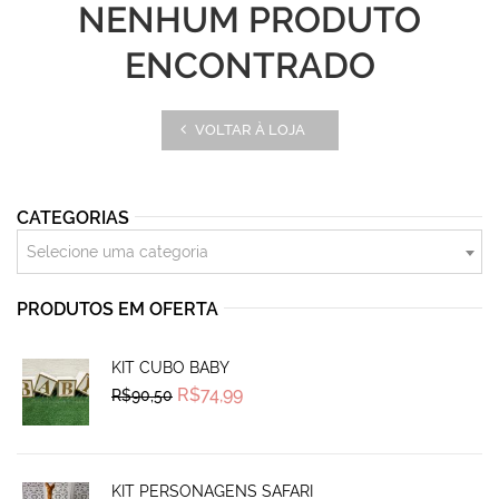
NENHUM PRODUTO
ENCONTRADO
VOLTAR À LOJA
CATEGORIAS
Selecione uma categoria
PRODUTOS EM OFERTA
KIT CUBO BABY
Original
Current
R$
74,99
R$
90,50
price
price
was:
is:
R$90,50.
R$74,99.
KIT PERSONAGENS SAFARI