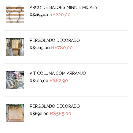
ARCO DE BALÕES MINNIE MICKEY
Original
Current
R$
220,00
R$
265,00
price
price
was:
is:
R$265,00.
R$220,00.
PERGOLADO DECORADO
Original
Current
R$
780,00
R$
1.115,00
price
price
was:
is:
R$1.115,00.
R$780,00.
KIT COLUNA COM ARRANJO
Original
Current
R$
82,90
R$
100,00
price
price
was:
is:
R$100,00.
R$82,90.
PERGOLADO DECORADO
Original
Current
R$
585,00
R$
690,00
price
price
was:
is:
R$690,00.
R$585,00.