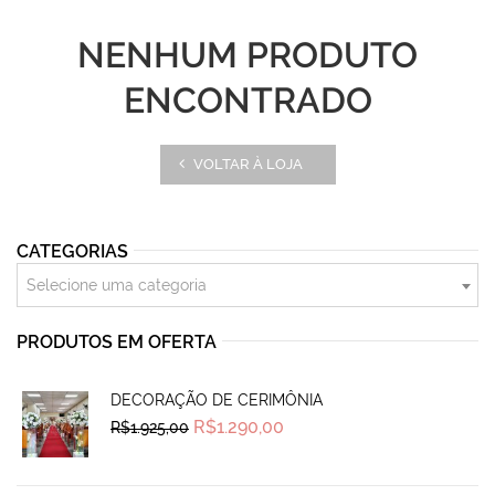
NENHUM PRODUTO
ENCONTRADO
VOLTAR À LOJA
CATEGORIAS
Selecione uma categoria
PRODUTOS EM OFERTA
DECORAÇÃO DE CERIMÔNIA
Original
Current
R$
1.290,00
R$
1.925,00
price
price
was:
is:
R$1.925,00.
R$1.290,00.