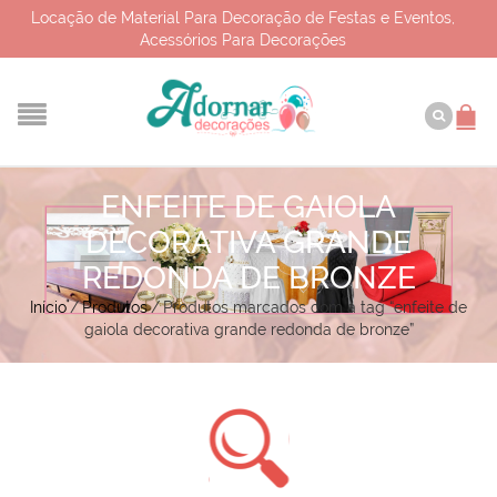
Locação de Material Para Decoração de Festas e Eventos,
Acessórios Para Decorações
ENFEITE DE GAIOLA
DECORATIVA GRANDE
REDONDA DE BRONZE
Início
/
Produtos
/
Produtos marcados com a tag “enfeite de
gaiola decorativa grande redonda de bronze”