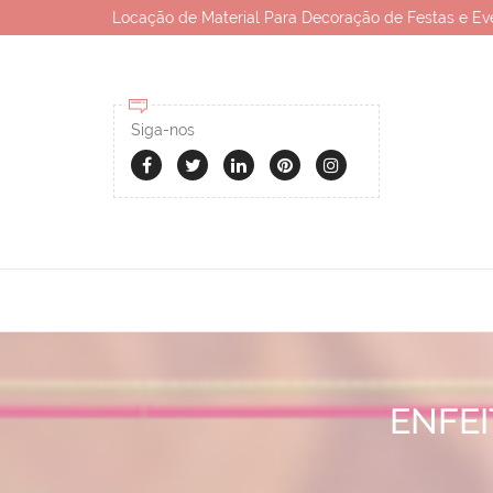
Locação de Material Para Decoração de Festas e Ev
Siga-nos
ENFEI