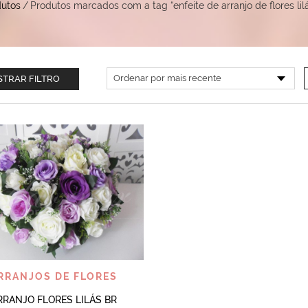
dutos
/
Produtos marcados com a tag “enfeite de arranjo de flores lil
TRAR FILTRO
VISUALIZAR
RRANJOS DE FLORES
RRANJO FLORES LILÁS BR