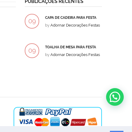
PUBLICAÇÕES RECENTES
CAPA DE CADEIRA PARA FESTA
BOLO
09
09
by
Adornar Decorações Festas
by
Ad
DEZ
DEZ
TOALHA DE MESA PARA FESTA
BOLO
09
09
by
Adornar Decorações Festas
by
Ad
DEZ
DEZ