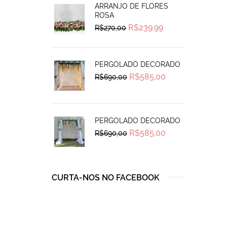
ARRANJO DE FLORES
ROSA
Original
Current
R$
239,99
R$
270,00
price
price
was:
is:
R$270,00.
R$239,99.
PERGOLADO DECORADO
Original
Current
R$
585,00
R$
690,00
price
price
was:
is:
R$690,00.
R$585,00.
PERGOLADO DECORADO
Original
Current
R$
585,00
R$
690,00
price
price
was:
is:
R$690,00.
R$585,00.
CURTA-NOS NO FACEBOOK