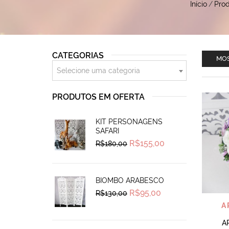
Início
/
Pro
CATEGORIAS
MOS
Selecione uma categoria
PRODUTOS EM OFERTA
KIT PERSONAGENS
SAFARI
Original
Current
R$
155,00
R$
180,00
price
price
was:
is:
R$180,00.
R$155,00.
BIOMBO ARABESCO
Original
Current
R$
95,00
R$
130,00
price
price
A
was:
is:
R$130,00.
R$95,00.
A