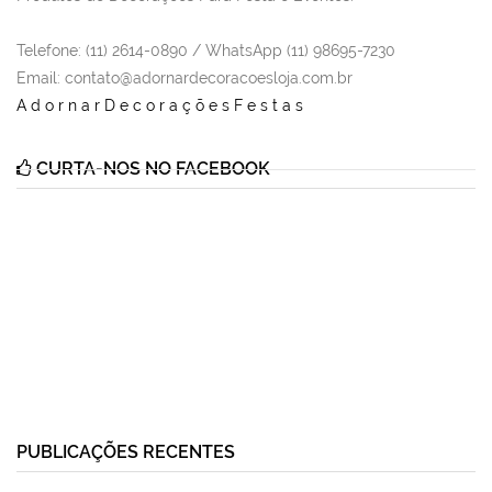
Telefone: (11) 2614-0890 / WhatsApp (11) 98695-7230
Email
: contato@adornardecoracoesloja.com.br
AdornarDecoraçõesFestas
CURTA-NOS NO FACEBOOK
PUBLICAÇÕES RECENTES