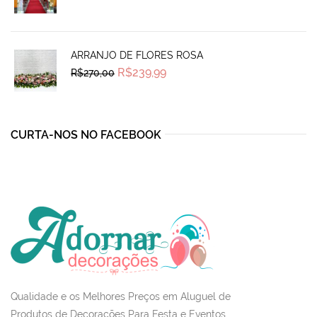
price
price
was:
is:
R$1.925,00.
R$1.290,00.
ARRANJO DE FLORES ROSA
Original
Current
R$
239,99
R$
270,00
price
price
was:
is:
R$270,00.
R$239,99.
CURTA-NOS NO FACEBOOK
Qualidade e os Melhores Preços em Aluguel de
Produtos de Decorações Para Festa e Eventos.