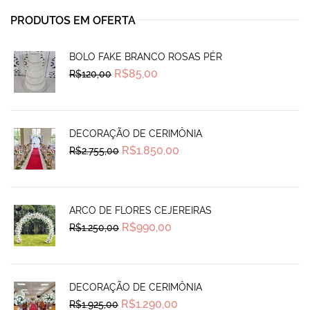
PRODUTOS EM OFERTA
BOLO FAKE BRANCO ROSAS PÉR
Original
Current
R$
85,00
R$
120,00
price
price
was:
is:
R$120,00.
R$85,00.
DECORAÇÃO DE CERIMÔNIA
Original
Current
R$
1.850,00
R$
2.755,00
price
price
was:
is:
R$2.755,00.
R$1.850,00.
ARCO DE FLORES CEJEREIRAS
Original
Current
R$
990,00
R$
1.250,00
price
price
was:
is:
R$1.250,00.
R$990,00.
DECORAÇÃO DE CERIMÔNIA
Original
Current
R$
1.290,00
R$
1.925,00