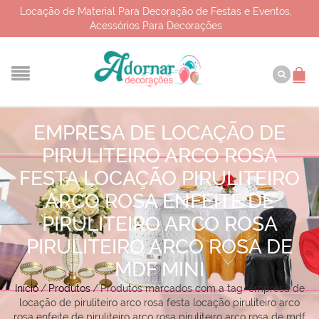
Locação de Material Para Decoração de Festas e Eventos,
Acessórios Para Decorações
EMPRESA DE LOCAÇÃO DE
PIRULITEIRO ARCO ROSA
FESTA LOCAÇÃO PIRULITEIRO
ARCO ROSA ENFEITE DE
PIRULITEIRO ARCO ROSA
PIRULITEIRO ARCO ROSA DE
MDF MINI
Início
/
Produtos
/
Produtos marcados com a tag “empresa de
locação de piruliteiro arco rosa festa locação piruliteiro arco
rosa enfeite de piruliteiro arco rosa piruliteiro arco rosa de mdf