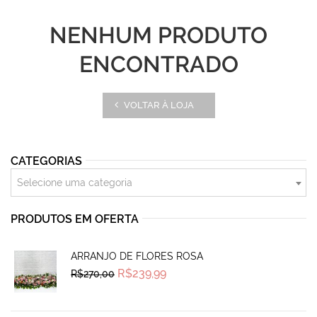
NENHUM PRODUTO
ENCONTRADO
VOLTAR À LOJA
CATEGORIAS
Selecione uma categoria
PRODUTOS EM OFERTA
ARRANJO DE FLORES ROSA
Original
Current
R$
239,99
R$
270,00
price
price
was:
is:
R$270,00.
R$239,99.