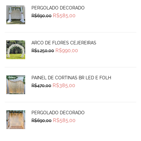
PERGOLADO DECORADO
Original
Current
R$
585,00
R$
690,00
price
price
was:
is:
R$690,00.
R$585,00.
ARCO DE FLORES CEJEREIRAS
Original
Current
R$
990,00
R$
1.250,00
price
price
was:
is:
R$1.250,00.
R$990,00.
PAINEL DE CORTINAS BR LED E FOLH
Original
Current
R$
385,00
R$
470,00
price
price
was:
is:
R$470,00.
R$385,00.
PERGOLADO DECORADO
Original
Current
R$
585,00
R$
690,00
price
price
was:
is:
R$690,00.
R$585,00.