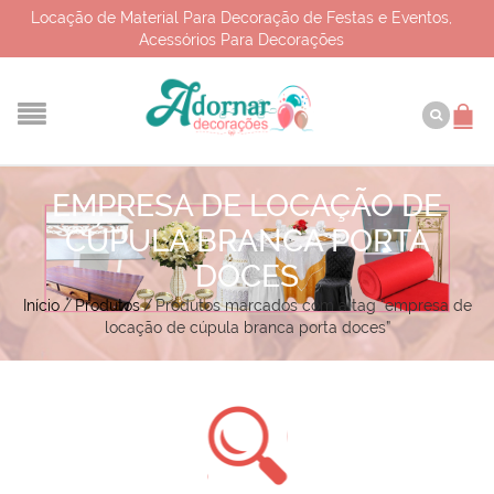
Locação de Material Para Decoração de Festas e Eventos,
Acessórios Para Decorações
EMPRESA DE LOCAÇÃO DE
CÚPULA BRANCA PORTA
DOCES
Início
/
Produtos
/
Produtos marcados com a tag “empresa de
locação de cúpula branca porta doces”