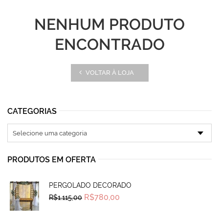
NENHUM PRODUTO
ENCONTRADO
VOLTAR À LOJA
CATEGORIAS
PRODUTOS EM OFERTA
PERGOLADO DECORADO
Original
Current
R$
780,00
R$
1.115,00
price
price
was:
is:
R$1.115,00.
R$780,00.