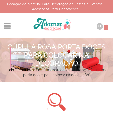
Locação de Material Para Decoração de Festas e Eventos,
Acessórios Para Decorações
CÚPULA ROSA PORTA DOCES
PARA COLOCAR NA
DECORAÇÃO
Início
/
Produtos
/
Produtos marcados com a tag “cúpula rosa
porta doces para colocar na decoração”