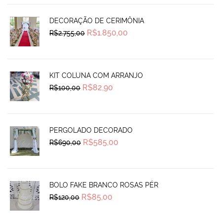
DECORAÇÃO DE CERIMÔNIA
Original
Current
R$
1.850,00
R$
2.755,00
price
price
was:
is:
R$2.755,00.
R$1.850,00.
KIT COLUNA COM ARRANJO
Original
Current
R$
82,90
R$
100,00
price
price
was:
is:
R$100,00.
R$82,90.
PERGOLADO DECORADO
Original
Current
R$
585,00
R$
690,00
price
price
was:
is:
R$690,00.
R$585,00.
BOLO FAKE BRANCO ROSAS PÉR
Original
Current
R$
85,00
R$
120,00
price
price
was:
is:
R$120,00.
R$85,00.