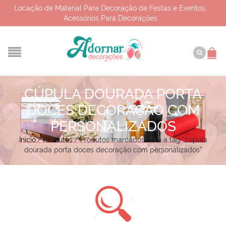
Locação de Material Para Decoração de Festas e Eventos,
Acessórios Para Decorações
CÚPULA DOURADA PORTA
DOCES DECORAÇÃO COM
PERSONALIZADOS
Início
/
Produtos
/
Produtos marcados com a tag “cúpula
dourada porta doces decoração com personalizados”