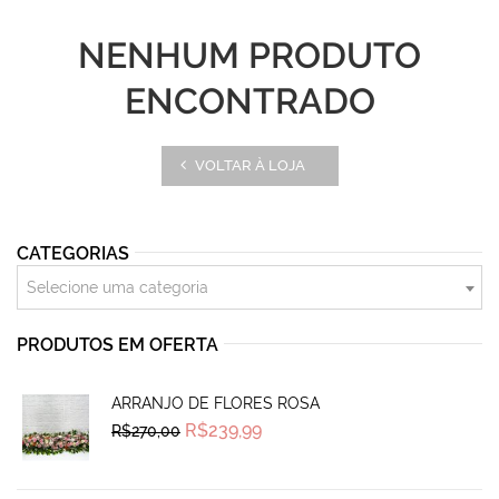
NENHUM PRODUTO
ENCONTRADO
VOLTAR À LOJA
CATEGORIAS
Selecione uma categoria
PRODUTOS EM OFERTA
ARRANJO DE FLORES ROSA
Original
Current
R$
239,99
R$
270,00
price
price
was:
is:
R$270,00.
R$239,99.