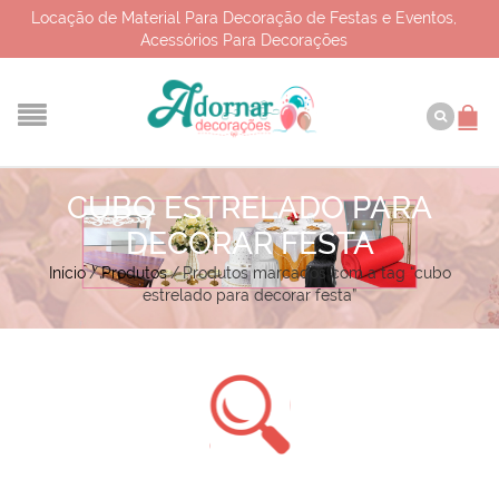
Locação de Material Para Decoração de Festas e Eventos,
Acessórios Para Decorações
CUBO ESTRELADO PARA
DECORAR FESTA
Início
/
Produtos
/
Produtos marcados com a tag “cubo
estrelado para decorar festa”