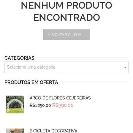
NENHUM PRODUTO
ENCONTRADO
VOLTAR À LOJA
CATEGORIAS
Selecione uma categoria
PRODUTOS EM OFERTA
ARCO DE FLORES CEJEREIRAS
Original
Current
R$
990,00
R$
1.250,00
price
price
was:
is:
R$1.250,00.
R$990,00.
BICICLETA DECORATIVA