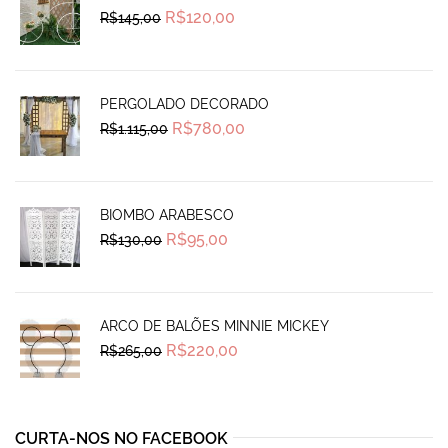
Original
Current
R$
120,00
R$
145,00
price
price
was:
is:
R$145,00.
R$120,00.
PERGOLADO DECORADO
Original
Current
R$
780,00
R$
1.115,00
price
price
was:
is:
R$1.115,00.
R$780,00.
BIOMBO ARABESCO
Original
Current
R$
95,00
R$
130,00
price
price
was:
is:
R$130,00.
R$95,00.
ARCO DE BALÕES MINNIE MICKEY
Original
Current
R$
220,00
R$
265,00
price
price
was:
is:
R$265,00.
R$220,00.
CURTA-NOS NO FACEBOOK