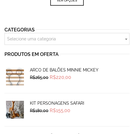
VER OPÇÕES
CATEGORIAS
Selecione uma categoria
PRODUTOS EM OFERTA
ARCO DE BALÕES MINNIE MICKEY
Original
Current
R$
220,00
R$
265,00
price
price
was:
is:
R$265,00.
R$220,00.
KIT PERSONAGENS SAFARI
Original
Current
R$
155,00
R$
180,00
price
price
was:
is:
R$180,00.
R$155,00.