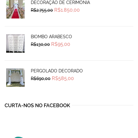
DECORAÇÃO DE CERIMÔNIA
Original
Current
R$
1.850,00
R$
2.755,00
price
price
was:
is:
R$2.755,00.
R$1.850,00.
BIOMBO ARABESCO
Original
Current
R$
95,00
R$
130,00
price
price
was:
is:
R$130,00.
R$95,00.
PERGOLADO DECORADO
Original
Current
R$
585,00
R$
690,00
price
price
was:
is:
R$690,00.
R$585,00.
CURTA-NOS NO FACEBOOK