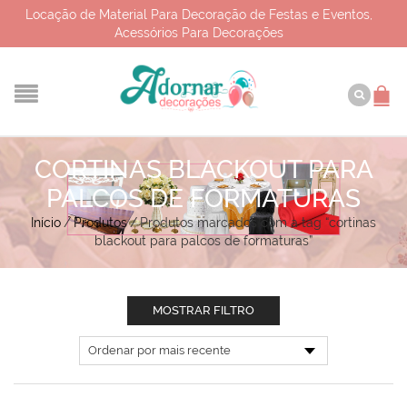
Locação de Material Para Decoração de Festas e Eventos,
Acessórios Para Decorações
CORTINAS BLACKOUT PARA
PALCOS DE FORMATURAS
Início
/
Produtos
/
Produtos marcados com a tag “cortinas
blackout para palcos de formaturas”
MOSTRAR FILTRO