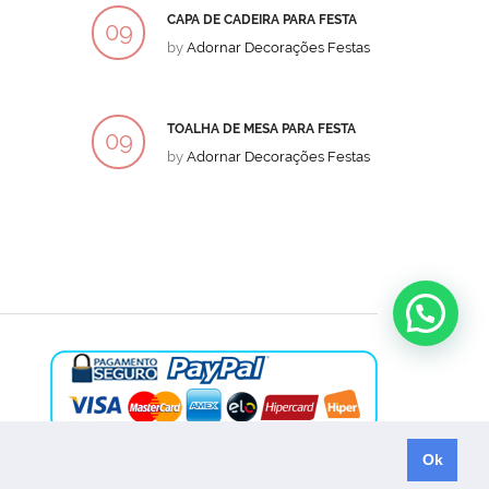
CAPA DE CADEIRA PARA FESTA
BOLO
09
09
by
Adornar Decorações Festas
by
Ad
DEZ
DEZ
TOALHA DE MESA PARA FESTA
BOLO
09
09
by
Adornar Decorações Festas
by
Ad
DEZ
DEZ
Ok