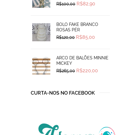
Original
Current
R$
82,90
R$
100,00
price
price
was:
is:
R$100,00.
R$82,90.
BOLO FAKE BRANCO
ROSAS PÉR
Original
Current
R$
85,00
R$
120,00
price
price
was:
is:
R$120,00.
R$85,00.
ARCO DE BALÕES MINNIE
MICKEY
Original
Current
R$
220,00
R$
265,00
price
price
was:
is:
R$265,00.
R$220,00.
CURTA-NOS NO FACEBOOK