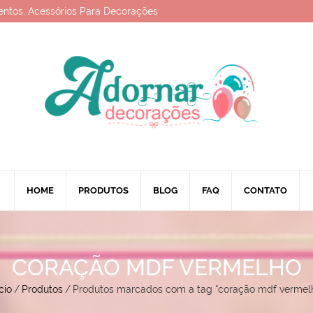
entos, Acessórios Para Decorações
HOME
PRODUTOS
BLOG
FAQ
CONTATO
CORAÇÃO MDF VERMELHO
cio
/
Produtos
/
Produtos marcados com a tag “coração mdf vermel