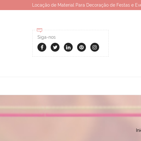
Locação de Material Para Decoração de Festas e Ev
Siga-nos
Iní