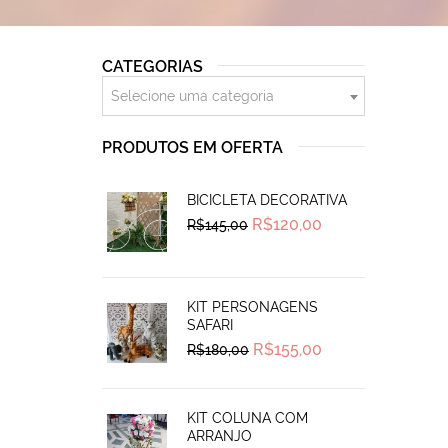
CATEGORIAS
Selecione uma categoria
PRODUTOS EM OFERTA
BICICLETA DECORATIVA
Original
Current
R$
120,00
R$
145,00
price
price
was:
is:
R$145,00.
R$120,00.
KIT PERSONAGENS
SAFARI
Original
Current
R$
155,00
R$
180,00
price
price
was:
is:
R$180,00.
R$155,00.
KIT COLUNA COM
ARRANJO