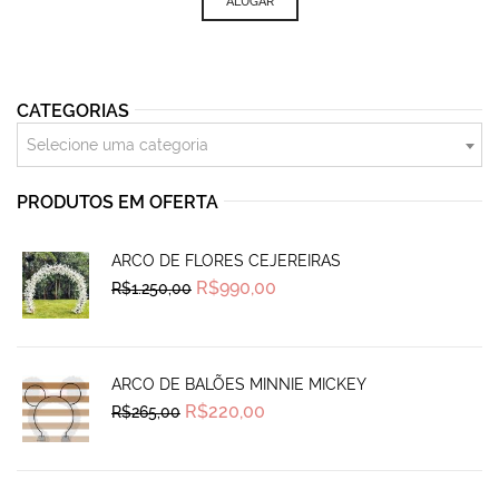
was:
is:
ALUGAR
R$100,00.
R$82,90.
CATEGORIAS
Selecione uma categoria
PRODUTOS EM OFERTA
ARCO DE FLORES CEJEREIRAS
Original
Current
R$
990,00
R$
1.250,00
price
price
was:
is:
R$1.250,00.
R$990,00.
ARCO DE BALÕES MINNIE MICKEY
Original
Current
R$
220,00
R$
265,00
price
price
was:
is:
R$265,00.
R$220,00.