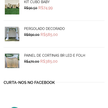
KIT CUBO BABY
Original
Current
R$
74,99
R$
90,50
price
price
was:
is:
R$90,50.
R$74,99.
PERGOLADO DECORADO
Original
Current
R$
585,00
R$
690,00
price
price
was:
is:
R$690,00.
R$585,00.
PAINEL DE CORTINAS BR LED E FOLH
Original
Current
R$
385,00
R$
470,00
price
price
was:
is:
R$470,00.
R$385,00.
CURTA-NOS NO FACEBOOK