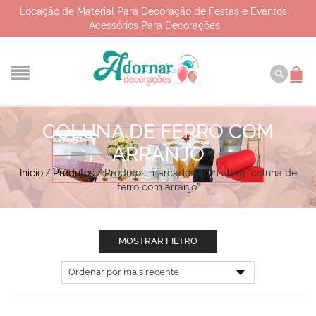
Locação de Material Para Decoração de Festas e Eventos,
Acessórios Para Decorações
COLUNA DE FERRO COM
ARRANJO
Início
/
Produtos
/
Produtos marcados com a tag “coluna de
ferro com arranjo”
MOSTRAR FILTRO